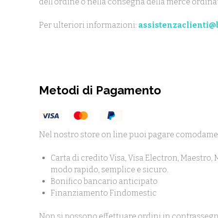
dell'ordine o nella consegna della merce ordina
Per ulteriori informazioni:
assistenzaclienti@b
Metodi di Pagamento
Nel nostro store on line puoi pagare comodame
Carta di credito Visa, Visa Electron, Maestro,
modo rapido, semplice e sicuro.
Bonifico bancario anticipato
Finanziamento Findomestic
Non si possono effettuare ordini in contrassegn