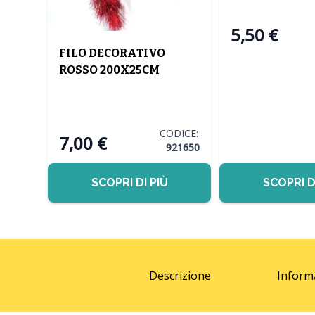
5,50 €
TRO
ACHE
FILO DECORATIVO
ROSSO 200X25CM
DICE:
76156
CODICE:
7,00 €
921650
SCOPRI DI PIÙ
SCOPRI D
Descrizione
Inform