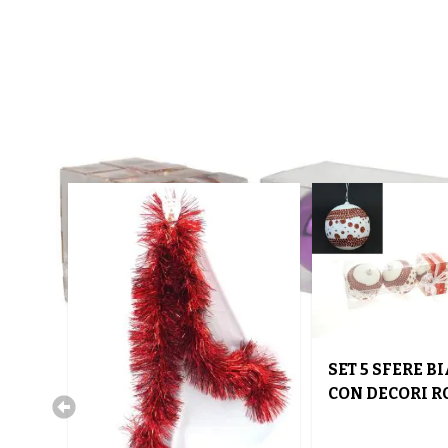
SET 5 SFERE 
CON DECORI R
10CM