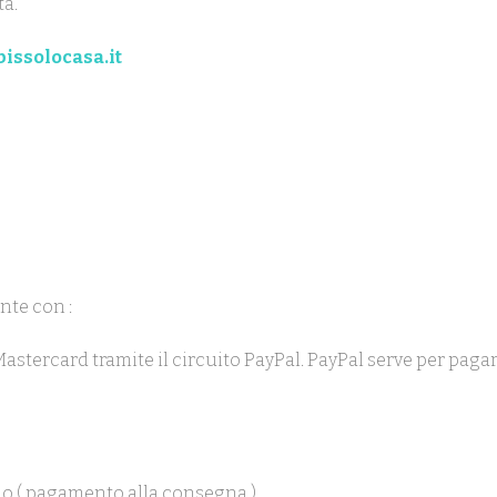
ta.
issolocasa.it
nte con :
 Mastercard tramite il circuito PayPal. PayPal serve per pag
o ( pagamento alla consegna ).