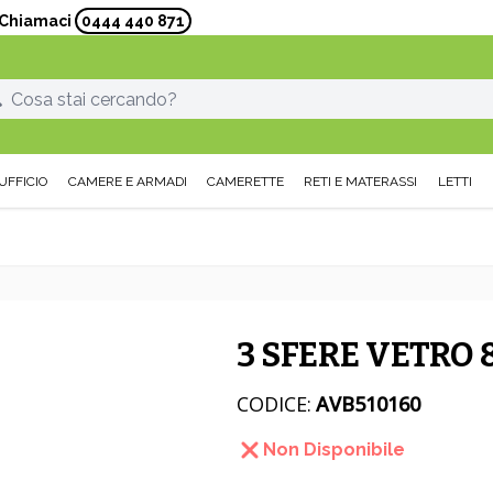
? Chiamaci
0444 440 871
UFFICIO
CAMERE E ARMADI
CAMERETTE
RETI E MATERASSI
LETTI
3 SFERE VETRO
CODICE:
AVB510160
Non Disponibile