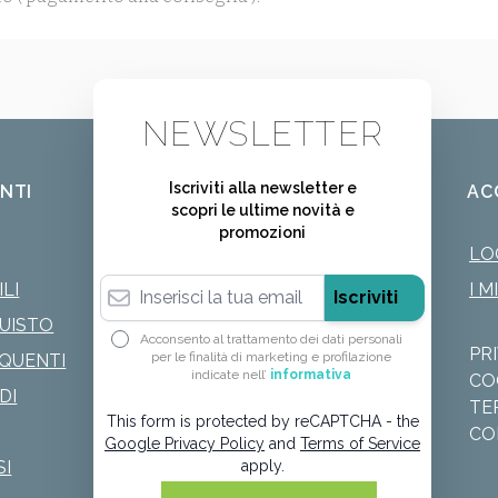
NEWSLETTER
Iscriviti alla newsletter e
ENTI
AC
scopri le ultime novità e
promozioni
LO
Indirizzo email
LI
I M
Iscriviti
QUISTO
Acconsento al trattamento dei dati personali
PR
per le finalità di marketing e profilazione
QUENTI
indicate nell’
informativa
CO
DI
TE
This form is protected by reCAPTCHA - the
CO
Google Privacy Policy
and
Terms of Service
SI
apply.