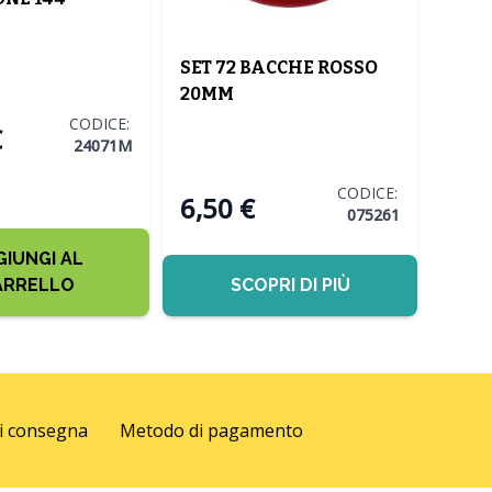
DE/ROSSO
SET 72 BACCHE ROSSO
 2CM
20MM
CODICE:
€
24071M
CODICE:
6,50 €
075261
GIUNGI AL
ARRELLO
SCOPRI DI PIÙ
di consegna
Metodo di pagamento