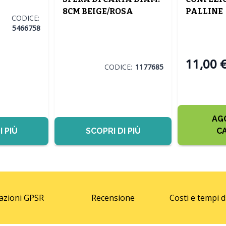
8CM BEIGE/ROSA
PALLINE
CODICE:
CHIARO/ROSA
ORO/VER
5466758
SCURO/VERDE CHIARO
LUCIDE D.
ASS.
11,00 
CODICE:
1177685
AG
I PIÙ
SCOPRI DI PIÙ
C
azioni GPSR
Recensione
Costi e tempi 