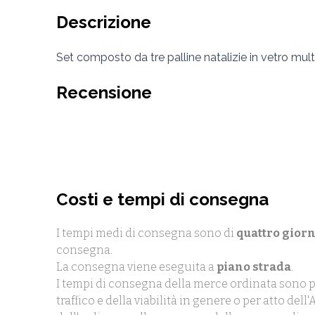
Descrizione
Set composto da tre palline natalizie in vetro multi
Recensione
Costi e tempi di consegna
I tempi medi di consegna sono di
quattro giorn
consegna.
La consegna viene eseguita a
piano strada
.
I tempi di consegna della merce ordinata sono p
traffico e della viabilità in genere o per atto de