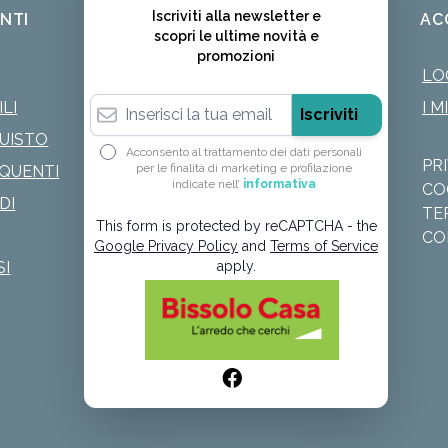
Iscriviti alla newsletter e
ENTI
AC
scopri le ultime novità e
promozioni
LO
Indirizzo email
LI
I M
Iscriviti
QUISTO
Acconsento al trattamento dei dati personali
PR
per le finalità di marketing e profilazione
QUENTI
indicate nell’
informativa
CO
DI
TE
This form is protected by reCAPTCHA - the
CO
Google Privacy Policy
and
Terms of Service
SI
apply.