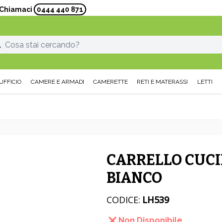
? Chiamaci
0444 440 871
UFFICIO
CAMERE E ARMADI
CAMERETTE
RETI E MATERASSI
LETTI
CARRELLO CUC
BIANCO
CODICE:
LH539
Non Disponibile