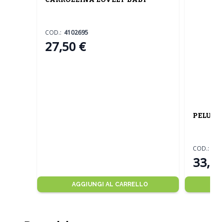
COD.:
4102695
27,50 €
PELUCHE
COD.:
13
33,00
AGGIUNGI AL CARRELLO