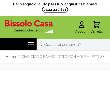
Hai bisogno di aiuto per i tuoi acquisti? Chiamaci
0444 440 871
Account
Carrello
Salta al contenuto
Home
/
CIAO CICCIO BAMBOLOTTO CON VOCE + LETTINO