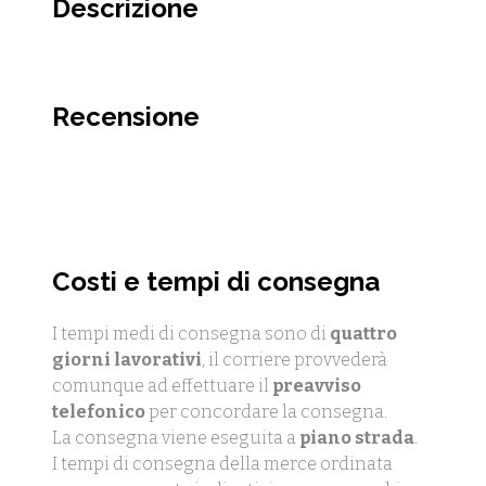
Descrizione
Recensione
Costi e tempi di consegna
I tempi medi di consegna sono di
quattro
giorni lavorativi
, il corriere provvederà
comunque ad effettuare il
preavviso
telefonico
per concordare la consegna.
La consegna viene eseguita a
piano strada
.
I tempi di consegna della merce ordinata