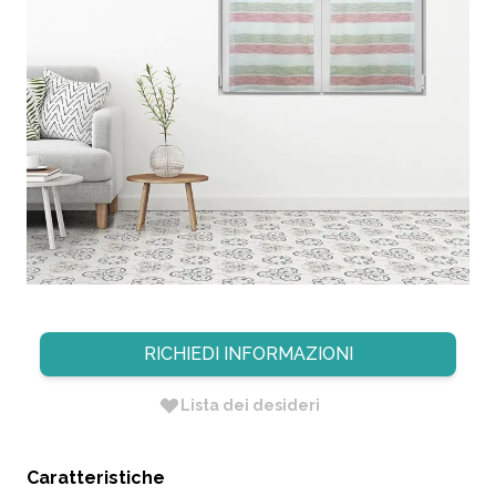
COPPIA TENDA DRITTA IN
TESSUTO POLIESTERE LEA
60X145CM VARIANTE 93
CODICE:
8054683066909
Non Disponibile
Dimensione: 60 X H. 145
Diametro: cm Null
RICHIEDI INFORMAZIONI
Lista dei desideri
Caratteristiche