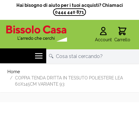
Hai bisogno di aiuto per i tuoi acquisti? Chiamaci
0444 440 871
Account
Carrello
Salta al contenuto
Home
/
COPPIA TENDA DRITTA IN TESSUTO POLIESTERE LEA
60X145CM VARIANTE 93