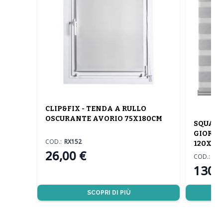
CLIP&FIX - TENDA A RULLO
OSCURANTE AVORIO 75X180CM
SQUARE
GIORNO
COD.:
RX152
120X25
26,00 €
COD.:
LQ
130,
SCOPRI DI PIÙ