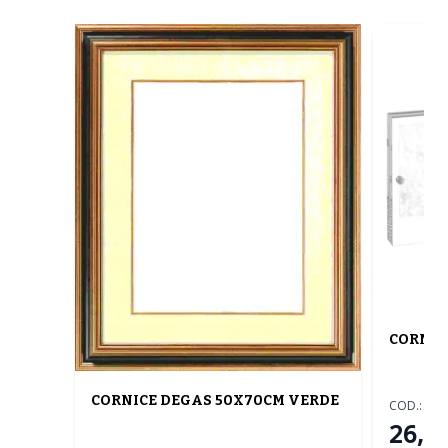
CORNIC
CORNICE DEGAS 50X70CM VERDE
COD.:
2R
26,00