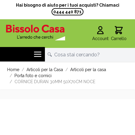
Hai bisogno di aiuto per i tuoi acquisti? Chiamaci
0444 440 871
Account
Carrello
Salta al contenuto
Home
/
Articoli per la Casa
/
Articoli per la casa
/
Porta foto e cornici
/
CORNICE DURAN 30MM 50X70CM NOCE