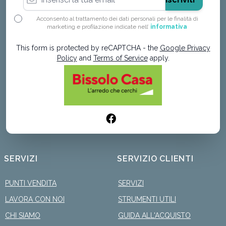
Acconsento al trattamento dei dati personali per le finalità di
marketing e profilazione indicate nell’
informativa
This form is protected by reCAPTCHA - the
Google Privacy
Policy
and
Terms of Service
apply.
SERVIZI
SERVIZIO CLIENTI
PUNTI VENDITA
SERVIZI
LAVORA CON NOI
STRUMENTI UTILI
CHI SIAMO
GUIDA ALL'ACQUISTO