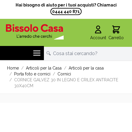
Hai bisogno di aiuto per i tuoi acquisti? Chiamaci
0444 440 871
Account
Carrello
Salta al contenuto
Home
/
Articoli per la Casa
/
Articoli per la casa
/
Porta foto e cornici
/
Cornici
/
CORNICE GALVEZ 30 IN LEGNO E CRILEX ANTRACITE
30X40CM