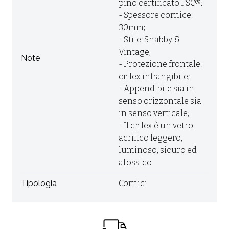
pino certificato FSC®;
- Spessore cornice:
30mm;
- Stile: Shabby &
Vintage;
Note
- Protezione frontale:
crilex infrangibile;
- Appendibile sia in
senso orizzontale sia
in senso verticale;
- Il crilex è un vetro
acrilico leggero,
luminoso, sicuro ed
atossico
Tipologia
Cornici