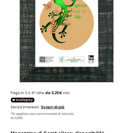
CORNICE GALVEZ 30 IN LEGNO E
CRILEX ANTRACITE 30X40CM
CODICE:
CGVZ20129CN
Disponibile
13,00 €