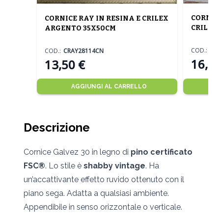
CORNIC
CORNICE RAY IN RESINA E CRILEX
CRILEX
ARGENTO 35X50CM
COD.:
CD
COD.:
CRAY28114CN
16,50
13,50 €
AGGIUNGI AL CARRELLO
Descrizione
Cornice Galvez 30 in legno di
pino certificato
FSC®
. Lo stile è
shabby vintage
. Ha
un’accattivante effetto ruvido ottenuto con il
piano sega. Adatta a qualsiasi ambiente.
Appendibile in senso orizzontale o verticale.