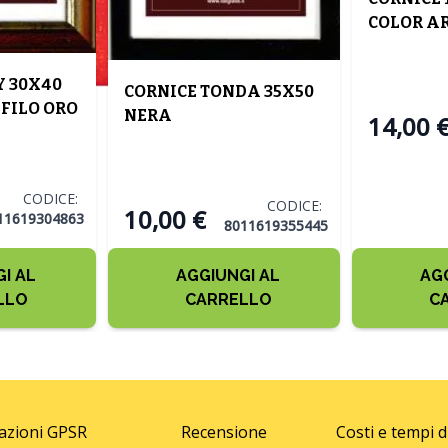
COLOR A
Y 30X40
CORNICE TONDA 35X50
FILO ORO
NERA
14,00 
CODICE:
CODICE:
10,00 €
11619304863
8011619355445
I AL
AGGIUNGI AL
AG
LLO
CARRELLO
C
azioni GPSR
Recensione
Costi e tempi 