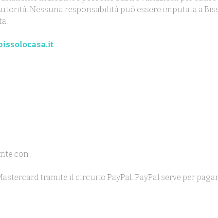
ll'Autorità. Nessuna responsabilità può essere imputata a Biss
ta.
issolocasa.it
nte con :
 Mastercard tramite il circuito PayPal. PayPal serve per pag