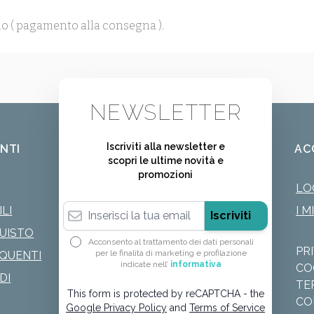
o ( pagamento alla consegna ).
NEWSLETTER
Iscriviti alla newsletter e
ENTI
AC
scopri le ultime novità e
promozioni
LO
Indirizzo email
LI
I M
Iscriviti
QUISTO
Acconsento al trattamento dei dati personali
PR
per le finalità di marketing e profilazione
QUENTI
indicate nell’
informativa
CO
DI
TE
This form is protected by reCAPTCHA - the
CO
Google Privacy Policy
and
Terms of Service