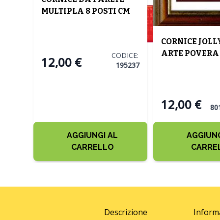
MULTIPLA 8 POSTI CM
61X2,5 H. 46 NERO
CORNICE JOLL
ARTE POVERA 
DICE:
CODICE:
12,00 €
CM215
195237
12,00 €
80
AGGIUNGI AL
AGGIUNG
CARRELLO
CARRE
Descrizione
Inform