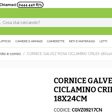
? Chiamaci
0444 440 871
UFFICIO
CAMERE E ARMADI
CAMERETTE
RETI E MATERASSI
LETTI
foto e cornici
/
CORNICE GALVEZ ROSA CICLAMINO CRILEX 18X2
CORNICE GALVE
CICLAMINO CRI
18X24CM
CODICE:
CGVZ09217CN