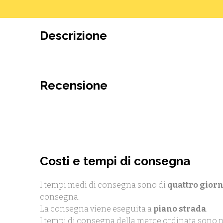
Descrizione
Recensione
Costi e tempi di consegna
I tempi medi di consegna sono di
quattro giorn
consegna.
La consegna viene eseguita a
piano strada
.
I tempi di consegna della merce ordinata sono p