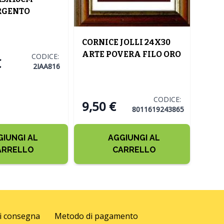
RGENTO
ARTE
CORNICE JOLLI 24X30
ARTE POVERA FILO ORO
CODICE:
€
2IAA816
CODICE:
9,50 €
8011619243865
GIUNGI AL
AGGIUNGI AL
ARRELLO
CARRELLO
di consegna
Metodo di pagamento