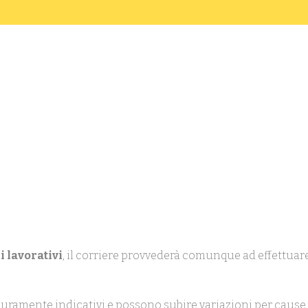
i lavorativi
, il corriere provvederà comunque ad effettuare
uramente indicativi e possono subire variazioni per cause 