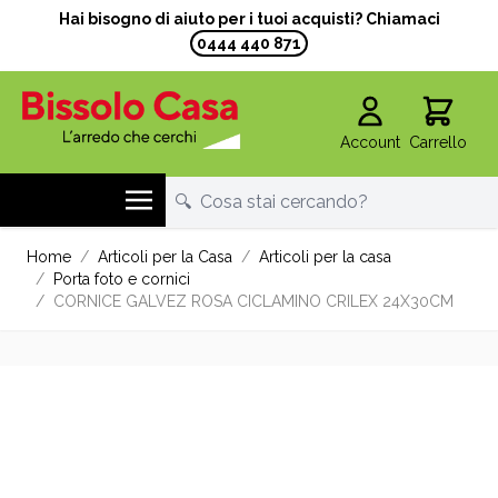
Hai bisogno di aiuto per i tuoi acquisti? Chiamaci
0444 440 871
Account
Carrello
Salta al contenuto
Home
/
Articoli per la Casa
/
Articoli per la casa
/
Porta foto e cornici
/
CORNICE GALVEZ ROSA CICLAMINO CRILEX 24X30CM