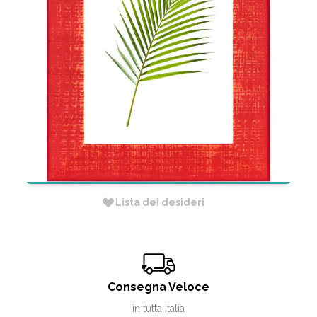
CORNICE GALVEZ ROSA
CICLAMINO CRILEX 24X30CM
CODICE:
CGVZ17217CN
Non Disponibile
RICHIEDI INFORMAZIONI
Lista dei desideri
Consegna Veloce
in tutta Italia