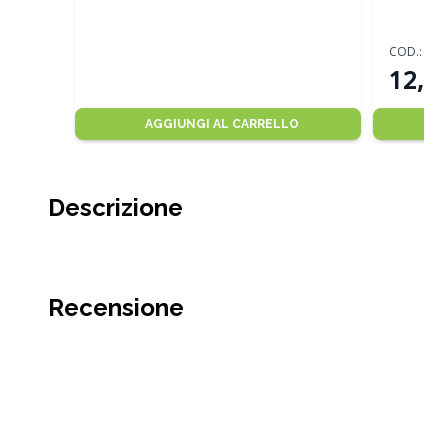
COD.:
80
12,00
AGGIUNGI AL CARRELLO
Descrizione
Recensione