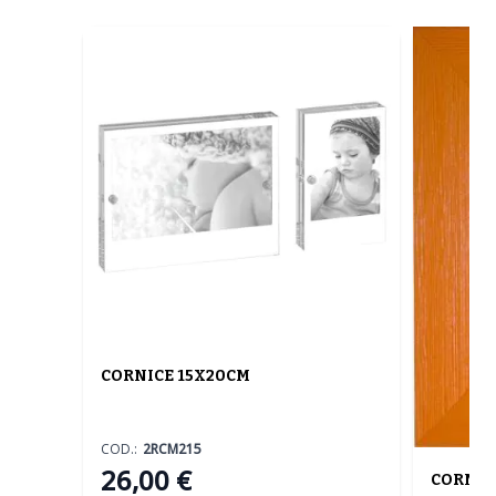
CORNICE 15X20CM
COD.:
2RCM215
26,00 €
CORNIC