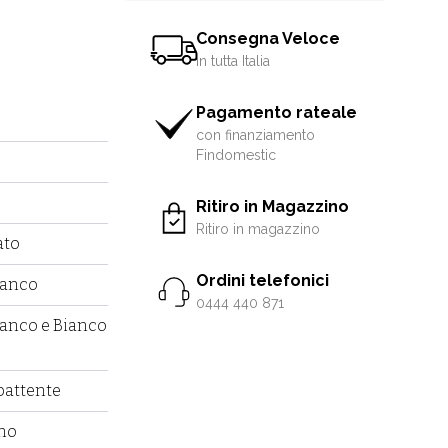
Consegna Veloce
in tutta Italia
Pagamento rateale
con finanziamento
Findomestic
Ritiro in Magazzino
Ritiro in magazzino
ato
Ordini telefonici
ianco
0444 440 871
ianco e Bianco
battente
no