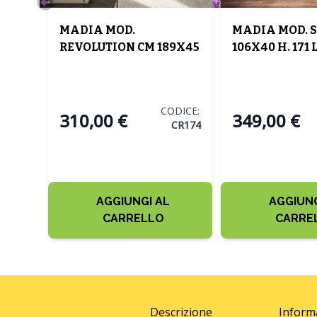
MADIA MOD.
MADIA MOD. 
REVOLUTION CM 189X45
106X40 H. 171
H. 84 NOCE
CADIZ
.
0 H.
CODICE:
310,00 €
349,00 €
CR174
DICE:
VE281
AGGIUNGI AL
AGGIUNG
CARRELLO
CARRE
Descrizione
Inform