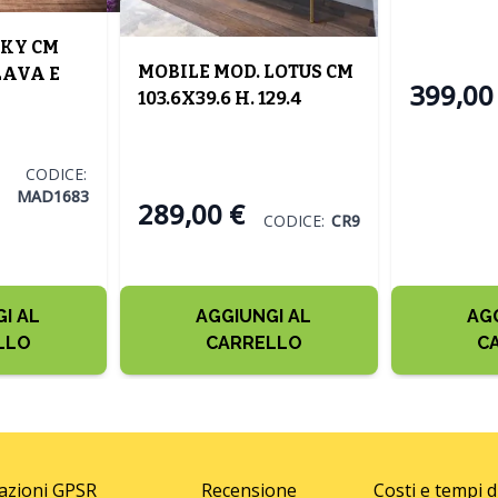
BICOLORE
MANGO
SKY CM
MOBILE MOD. LOTUS CM
 LAVA E
399,00
103.6X39.6 H. 129.4
CASHMERE E EFFETTO
CANNETTATO
CODICE:
MAD1683
289,00 €
CODICE:
CR9
I AL
AGGIUNGI AL
AG
LLO
CARRELLO
C
azioni GPSR
Recensione
Costi e tempi 