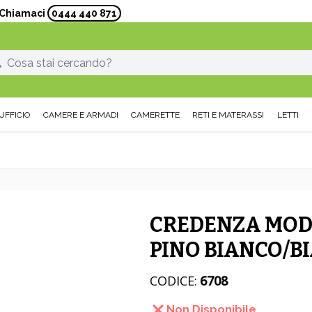
? Chiamaci
0444 440 871
UFFICIO
CAMERE E ARMADI
CAMERETTE
RETI E MATERASSI
LETTI
CREDENZA MOD
PINO BIANCO/B
CODICE:
6708
Non Disponibile