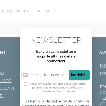
o ( pagamento alla consegna ).
NEWSLETTER
Iscriviti alla newsletter e
ENTI
AC
scopri le ultime novità e
promozioni
LO
Indirizzo email
LI
I M
Iscriviti
QUISTO
Acconsento al trattamento dei dati personali
PR
per le finalità di marketing e profilazione
QUENTI
indicate nell’
informativa
CO
DI
TE
This form is protected by reCAPTCHA - the
CO