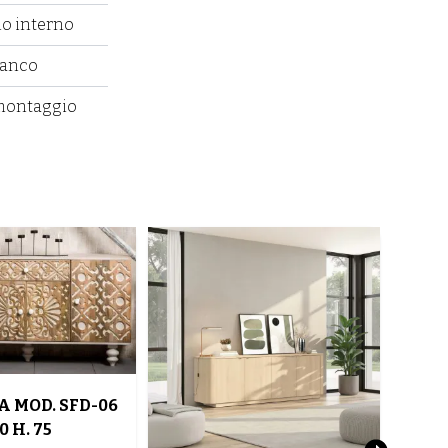
no interno
ianco
 montaggio
 MOD. SFD-06
 H. 75