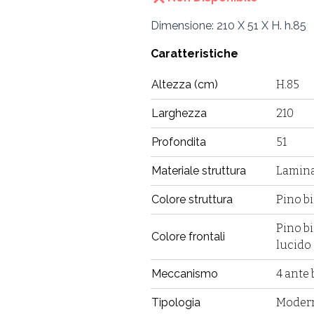
Dimensione: 210 X 51 X H. h.85
Caratteristiche
Altezza (cm)
H.85
Larghezza
210
Profondita
51
Materiale struttura
Lamin
Colore struttura
Pino b
Pino b
Colore frontali
lucido
Meccanismo
4 ante 
Tipologia
Moder