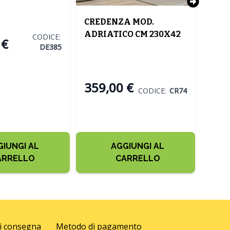
 AVORIO E
CREDENZA MOD.
CRE
ADRIATICO CM 230X42
ADRI
CODICE:
 €
H.75 ROVERE LINDBERG
H.75
DE385
359,00 €
CODICE:
CR74
GIUNGI AL
AGGIUNGI AL
ARRELLO
CARRELLO
di consegna
Metodo di pagamento