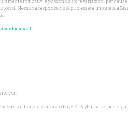
uramente indicativi e possono subire variazioni per cause 
ll'Autorità. Nessuna responsabilità può essere imputata a Biss
ta.
issolocasa.it
nte con :
 Mastercard tramite il circuito PayPal. PayPal serve per pag