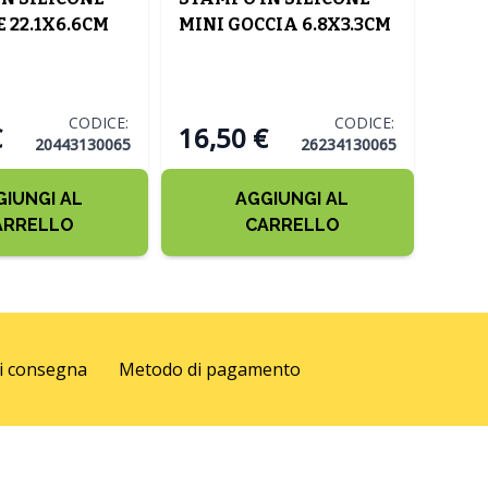
 22.1X6.6CM
MINI GOCCIA 6.8X3.3CM
MOU
18.5
CODICE:
CODICE:
€
16,50 €
20443130065
26234130065
GIUNGI AL
AGGIUNGI AL
ARRELLO
CARRELLO
di consegna
Metodo di pagamento