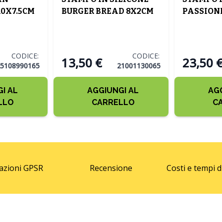
10X7.5CM
BURGER BREAD 8X2CM
PASSIONE
CODICE:
CODICE:
13,50 €
23,50 
5108990165
21001130065
I AL
AGGIUNGI AL
AG
LLO
CARRELLO
C
azioni GPSR
Recensione
Costi e tempi 