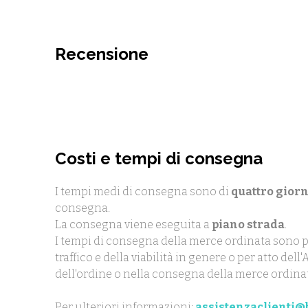
Recensione
Costi e tempi di consegna
I tempi medi di consegna sono di
quattro giorn
consegna.
La consegna viene eseguita a
piano strada
.
I tempi di consegna della merce ordinata sono p
traffico e della viabilità in genere o per atto de
dell'ordine o nella consegna della merce ordina
Per ulteriori informazioni:
assistenzaclienti@b