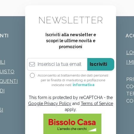
NEWSLETTER
Iscriviti alla newsletter e
ENTI
AC
scopri le ultime novità e
promozioni
LO
Indirizzo email
LI
I M
Iscriviti
QUISTO
Acconsento al trattamento dei dati personali
PR
per le finalità di marketing e profilazione
QUENTI
indicate nell’
informativa
CO
DI
TE
This form is protected by reCAPTCHA - the
CO
Google Privacy Policy
and
Terms of Service
SI
apply.