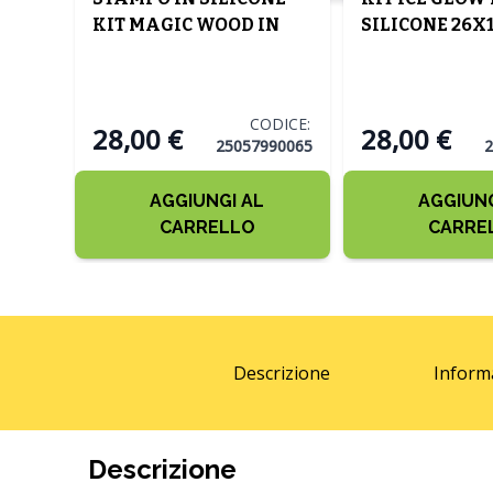
KIT MAGIC WOOD IN
SILICONE 26X
SILICONE CON TAPPETO
29.6X13 H. 7.2CM
CODICE:
28,00 €
28,00 €
25057990065
2
AGGIUNGI AL
AGGIUNG
CARRELLO
CARRE
Descrizione
Inform
Descrizione