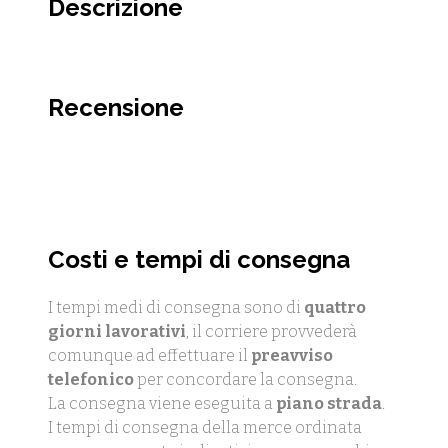
Descrizione
Recensione
Costi e tempi di consegna
I tempi medi di consegna sono di
quattro
giorni lavorativi
, il corriere provvederà
comunque ad effettuare il
preavviso
telefonico
per concordare la consegna.
La consegna viene eseguita a
piano strada
.
I tempi di consegna della merce ordinata