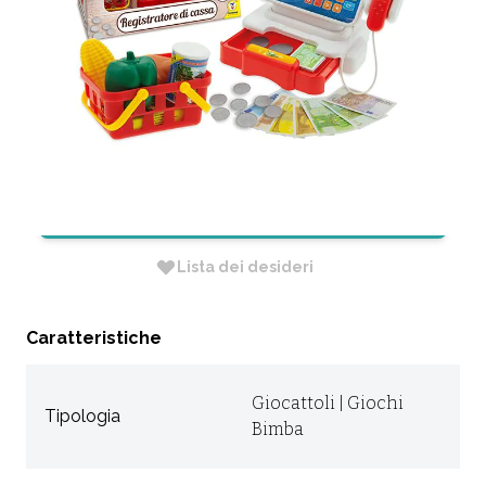
DI CASSA
CODICE:
66165
Non Disponibile
RICHIEDI INFORMAZIONI
Lista dei desideri
Caratteristiche
Giocattoli | Giochi
Tipologia
Bimba