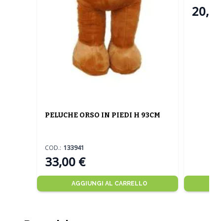
20,50
PELUCHE ORSO IN PIEDI H 93CM
COD.:
133941
33,00 €
AGGIUNGI AL CARRELLO