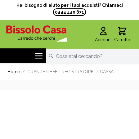
Hai bisogno di aiuto per i tuoi acquisti? Chiamaci
0444 440 871
Account
Carrello
Salta al contenuto
Home
/
GRANDE CHEF - REGISTRATORE DI CASSA