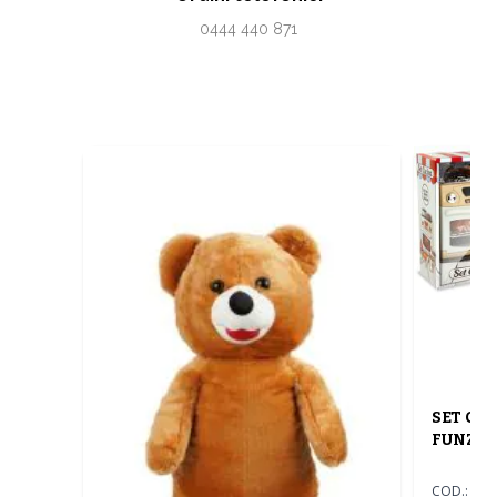
0444 440 871
SET GI
FUNZIO
COD.:
66