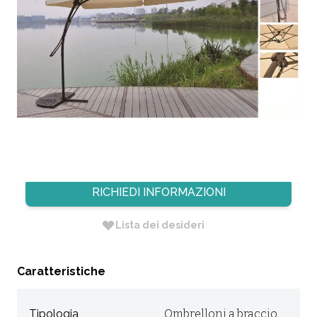
OMBRELLONE A BRACCIO IN
ALLUMINIO/POLIESTERE ÉCRU
D300XH250CM
CODICE:
38NE
Non Disponibile
RICHIEDI INFORMAZIONI
Lista dei desideri
Caratteristiche
Tipologia
Ombrelloni a braccio