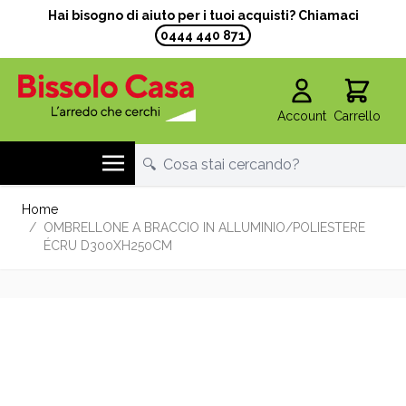
Hai bisogno di aiuto per i tuoi acquisti? Chiamaci
0444 440 871
Account
Carrello
Salta al contenuto
Home
/
OMBRELLONE A BRACCIO IN ALLUMINIO/POLIESTERE
ÉCRU D300XH250CM