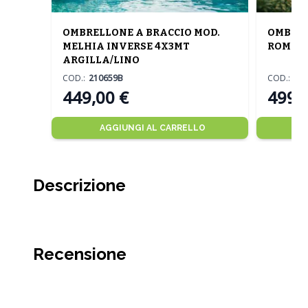
OMBRELLONE A BRACCIO MOD.
OMBREL
MELHIA INVERSE 4X3MT
ROMA M
ARGILLA/LINO
COD.:
210659B
COD.:
11
449,00 €
499,
AGGIUNGI AL CARRELLO
Descrizione
Recensione