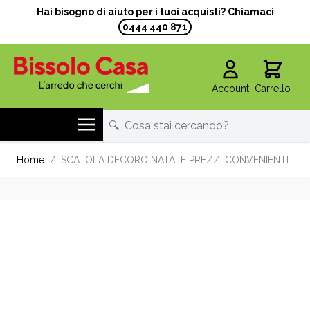
Hai bisogno di aiuto per i tuoi acquisti? Chiamaci
0444 440 871
Account
Carrello
Salta al contenuto
Home
/
SCATOLA DECORO NATALE PREZZI CONVENIENTI