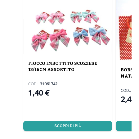
FIOCCO IMBOTTITO SCOZZESE
13/16CM ASSORTITO
BORSA 
NATALI
COD.:
31061742
1,40 €
COD.:
92
2,40 
SCOPRI DI PIÙ