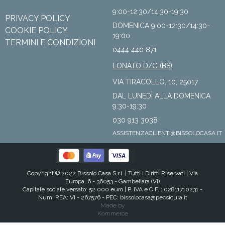
9:00-12:30/14:30-19:30
PRIVACY POLICY
DOMENICA 9:00-12:30/14:30-
COOKIE POLICY
19:00
TERMINI E CONDIZIONI
0444 440 871
LONATO D/G (BS)
VIA TIRACOLLO, 10, 25017
DAL LUNEDÌ ALLA DOMENICA
9:30-19:30
030 913 3038
ASSISTENZACLIENTI@BISSOLOCASA.IT
Copyright © 2022 Bissolo Casa S.r.l. |
Tutti i Diritti Riservati
| Via
Europa, 6 - 36053 - Gambellara (VI)
Capitale sociale versato: 52.000 euro | P. IVA e C.F. : 02811710231 -
Num. REA: VI - 267576 - PEC:
bissolocasa@pecsicura.it
Made by
Kommerce