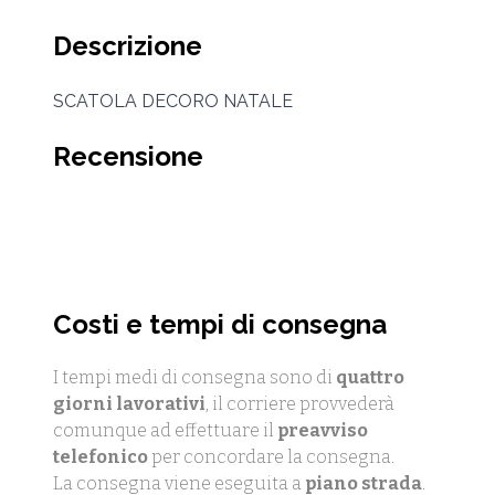
Descrizione
SCATOLA DECORO NATALE
Recensione
Costi e tempi di consegna
I tempi medi di consegna sono di
quattro
giorni lavorativi
, il corriere provvederà
comunque ad effettuare il
preavviso
telefonico
per concordare la consegna.
La consegna viene eseguita a
piano strada
.