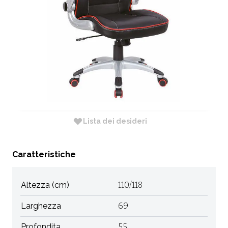
CODICE:
BN1638
Non Disponibile
Dimensione: 69 X 55 X H. 110/118
RICHIEDI INFORMAZIONI
Lista dei desideri
Caratteristiche
Altezza (cm)
110/118
Larghezza
69
Profondita
55