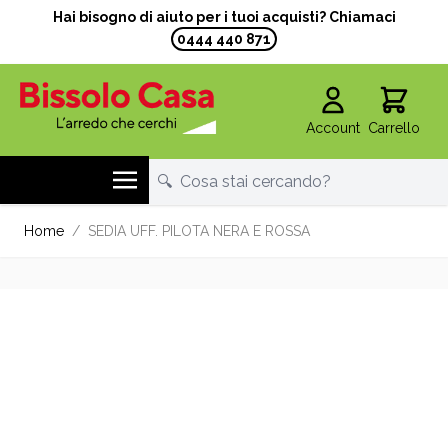
Hai bisogno di aiuto per i tuoi acquisti? Chiamaci
0444 440 871
Account
Carrello
Salta al contenuto
Home
/
SEDIA UFF. PILOTA NERA E ROSSA