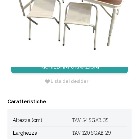
CODICE:
G001
Non Disponibile
Dimensione: tav. 120 sgab. 29 X tav. 60 sgab. 29 X H.
tav. 54 sgab. 35
RICHIEDI INFORMAZIONI
Lista dei desideri
Caratteristiche
Altezza (cm)
TAV. 54 SGAB. 35
Larghezza
TAV. 120 SGAB. 29