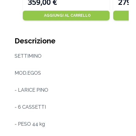
359,00 €
279,
AGGIUNGI AL CARRELLO
Descrizione
SETTIMINO
MOD.EGOS
- LARICE PINO
- 6 CASSETTI
- PESO 44 kg