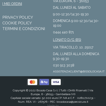
VIA EUROPA, 6 - 36053
I MIEI ORDINI
DAL LUNEDÌ AL SABATO
9:00-12:30/14:30-19:30
PRIVACY POLICY
DOMENICA 9:00-12:30/14:30-
COOKIE POLICY
19:00
TERMINI E CONDIZIONI
0444 440 871
LONATO D/G (BS)
VIA TIRACOLLO, 10, 25017
DAL LUNEDÌ ALLA DOMENICA
9:30-19:30
030 913 3038
ASSISTENZACLIENTI@BISSOLOCASA.IT
Copyright © 2022 Bissolo Casa S.r.l. |
Tutti i Diritti Riservati
| Via
Europa, 6 - 36053 - Gambellara (VI)
Capitale sociale versato: 52.000 euro | P. IVA e C.F. : 02811710231 -
Num. REA: VI - 267576 - PEC:
bissolocasa@pecsicura.it
Made by