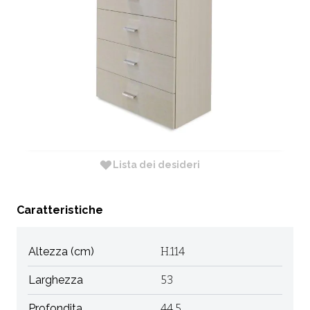
CODICE:
1025F
Non Disponibile
Dimensione: 53 X 44,5 X H. h.114
RICHIEDI INFORMAZIONI
Lista dei desideri
Caratteristiche
Altezza (cm)
H.114
Larghezza
53
Profondita
44,5