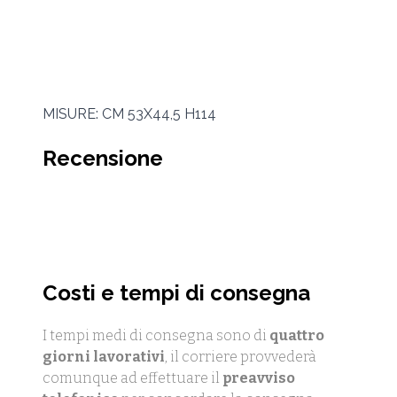
MISURE: CM 53X44,5 H114
Recensione
Costi e tempi di consegna
I tempi medi di consegna sono di
quattro
giorni lavorativi
, il corriere provvederà
comunque ad effettuare il
preavviso