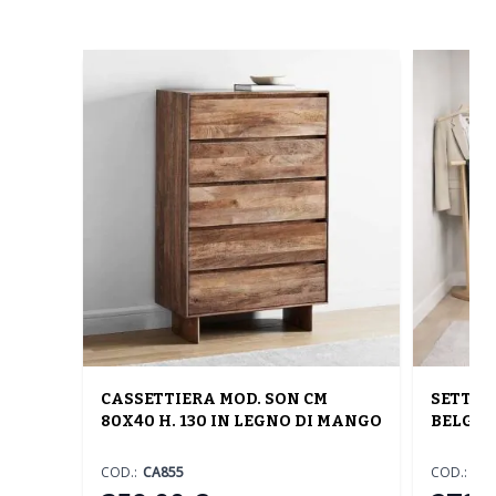
CASSETTIERA MOD. SON CM
SETTIM
80X40 H. 130 IN LEGNO DI MANGO
BELGRA
COD.:
CA855
COD.:
CA