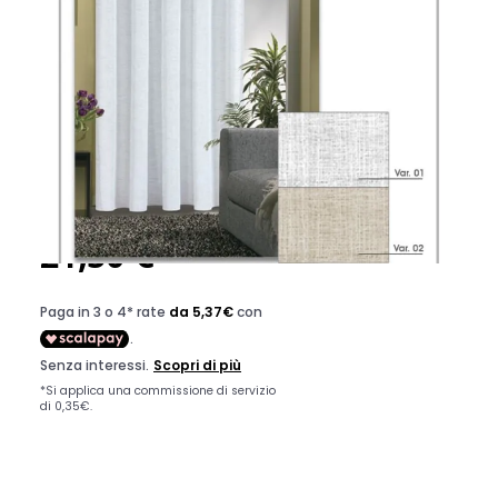
TELO LUX BC 180X290CM
VARIANTE 01 CON OCCHIELLI
CODICE:
8054683049599
In arrivo
Dimensione: 180 X H. 290
Diametro: cm Null
21,50 €