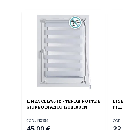
LINEA CLIP&FIX - TENDA NOTTE E
LINEA 
GIORNO BIANCO 120X180CM
FILTRA
COD.:
NX154
COD.:
RX
45,00 €
22,00