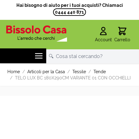
Hai bisogno di aiuto per i tuoi acquisti? Chiamaci
0444 440 871
Account
Carrello
Salta al contenuto
Home
/
Articoli per la Casa
/
Tessile
/
Tende
/
TELO LUX BC 180X290CM VARIANTE 01 CON OCCHIELLI