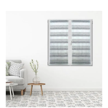
TENDINA DRITTA LEA IN
TESSUTO POLIESTERE 85X145CM
VARIANTE 91
CODICE:
8054683066947
In arrivo
Dimensione: 85 X H. 145
Diametro: cm Null