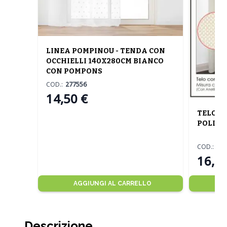
LINEA POMPINOU - TENDA CON
OCCHIELLI 140X280CM BIANCO
CON POMPONS
COD.:
277556
14,50 €
TELO C
POLIES
COD.:
80
16,50
AGGIUNGI AL CARRELLO
Descrizione