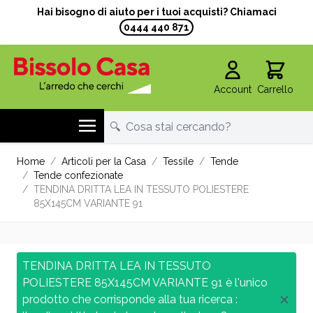
Hai bisogno di aiuto per i tuoi acquisti? Chiamaci
0444 440 871
Account
Carrello
Salta al contenuto
Home
/
Articoli per la Casa
/
Tessile
/
Tende
/
Tende confezionate
/
TENDINA DRITTA LEA IN TESSUTO POLIESTERE
85X145CM VARIANTE 91
TENDINA DRITTA LEA IN TESSUTO
POLIESTERE 85X145CM VARIANTE 91 è l'unico
prodotto che corrisponde alla tua ricerca :