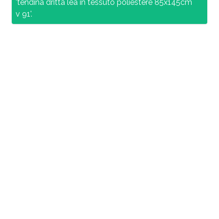
'tendina dritta lea in tessuto poliestere 85x145cm
v 91'.