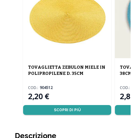
TOVAGLIETTA ZEBULON MIELE IN
TOVAGL
POLIPROPILENE D. 35CM
38CM
COD.:
904512
COD.:
57
2,20 €
2,80 
SCOPRI DI PIÙ
Descrizione