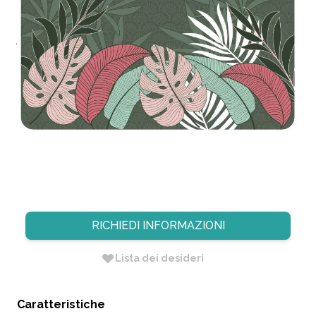
TOVAGLIETTA OPACO BEAUTY
JUNGLE IN POLIPROPILENE
28,5X44CM
CODICE:
904567
Non Disponibile
Dimensione: 44 X 28,5
Diametro: cm Null
RICHIEDI INFORMAZIONI
Lista dei desideri
Caratteristiche