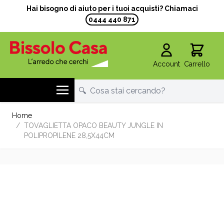
Hai bisogno di aiuto per i tuoi acquisti? Chiamaci
0444 440 871
Account
Carrello
Salta al contenuto
Home
/
TOVAGLIETTA OPACO BEAUTY JUNGLE IN
POLIPROPILENE 28,5X44CM