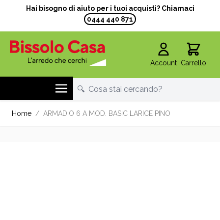
Hai bisogno di aiuto per i tuoi acquisti? Chiamaci
0444 440 871
Account
Carrello
Salta al contenuto
Home
/
ARMADIO 6 A MOD. BASIC LARICE PINO