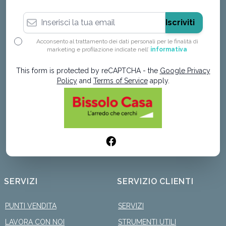
Indirizzo email
Iscriviti
Acconsento al trattamento dei dati personali per le finalità di
marketing e profilazione indicate nell’
informativa
This form is protected by reCAPTCHA - the
Google Privacy
Policy
and
Terms of Service
apply.
SERVIZI
SERVIZIO CLIENTI
PUNTI VENDITA
SERVIZI
LAVORA CON NOI
STRUMENTI UTILI