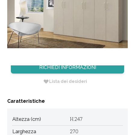
PINO
CODICE:
2118F
Non Disponibile
Dimensione: 270 X 58 X H. h.247
RICHIEDI INFORMAZIONI
Lista dei desideri
Caratteristiche
Altezza (cm)
H.247
Larghezza
270