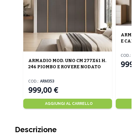
ARMADI
E CANA
COD.:
AR
ARMADIO MOD. UNO CM 277X61 H.
999,
246 PIOMBO E ROVERE NODATO
COD.:
ARM353
999,00 €
AGGIUNGI AL CARRELLO
Descrizione