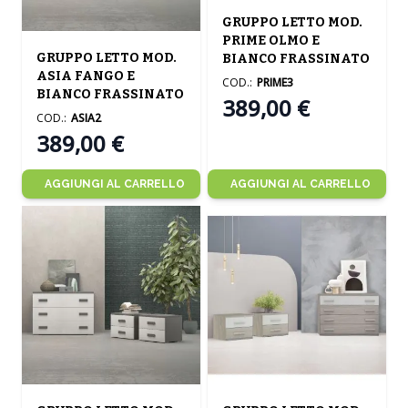
The price depends on the opt
GRUPPO LETTO MOD.
PRIME OLMO E
The price depends on the options chosen on the product
GRUPPO LETTO MOD.
BIANCO FRASSINATO
ASIA FANGO E
COD.:
PRIME3
BIANCO FRASSINATO
389,00 €
COD.:
ASIA2
389,00 €
AGGIUNGI AL CARRELLO
AGGIUNGI AL CARRELLO
The price depends on the options chosen on the product
The price depends on the opt