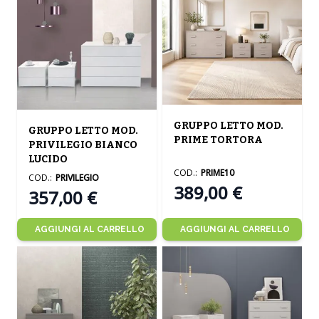
The price depends on the opt
The price depends on the options chosen on the product
GRUPPO LETTO MOD.
GRUPPO LETTO MOD.
PRIME TORTORA
PRIVILEGIO BIANCO
LUCIDO
COD.:
PRIME10
COD.:
PRIVILEGIO
389,00 €
357,00 €
AGGIUNGI AL CARRELLO
AGGIUNGI AL CARRELLO