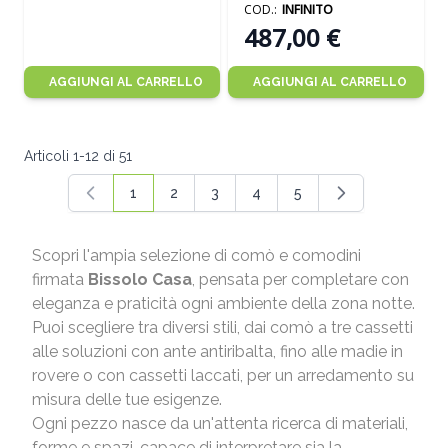
TITANIO LUCIDO
COD.:
INFINITO
487,00 €
AGGIUNGI AL CARRELLO
AGGIUNGI AL CARRELLO
Articoli
1
-
12
di
51
1
2
3
4
5
Attualmente stai leggendo la pagina
Pagina
Pagina
Pagina
Pagina
Scopri l'ampia selezione di comò e comodini
firmata
Bissolo Casa
, pensata per completare con
eleganza e praticità ogni ambiente della zona notte.
Puoi scegliere tra diversi stili, dai comò a tre cassetti
alle soluzioni con ante antiribalta, fino alle madie in
rovere o con cassetti laccati, per un arredamento su
misura delle tue esigenze.
Ogni pezzo nasce da un'attenta ricerca di materiali,
forme e spazi, capace di interpretare sia la