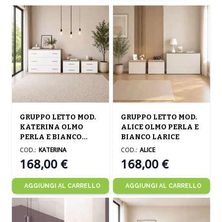
The price depends on the options chosen on the product
The price depends on the opt
GRUPPO LETTO MOD.
GRUPPO LETTO MOD.
KATERINA OLMO
ALICE OLMO PERLA E
PERLA E BIANCO
BIANCO LARICE
LARICE
COD.:
KATERINA
COD.:
ALICE
168,00 €
168,00 €
AGGIUNGI AL CARRELLO
AGGIUNGI AL CARRELLO