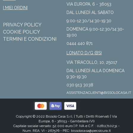
VIA EUROPA, 6 - 36053
I MIEI ORDINI
DAL LUNEDÌ AL SABATO
9:00-12:30/14:30-19:30
PRIVACY POLICY
DOMENICA 9:00-12:30/14:30-
COOKIE POLICY
19:00
TERMINI E CONDIZIONI
0444 440 871
LONATO D/G (BS)
VIA TIRACOLLO, 10, 25017
DAL LUNEDÌ ALLA DOMENICA
9:30-19:30
030 913 3038
ASSISTENZACLIENTI@BISSOLOCASA.IT
Copyright © 2022 Bissolo Casa S.r.l. |
Tutti i Diritti Riservati
| Via
Europa, 6 - 36053 - Gambellara (VI)
Capitale sociale versato: 52.000 euro | P. IVA e C.F. : 02811710231 -
Num. REA: VI - 267576 - PEC:
bissolocasa@pecsicura.it