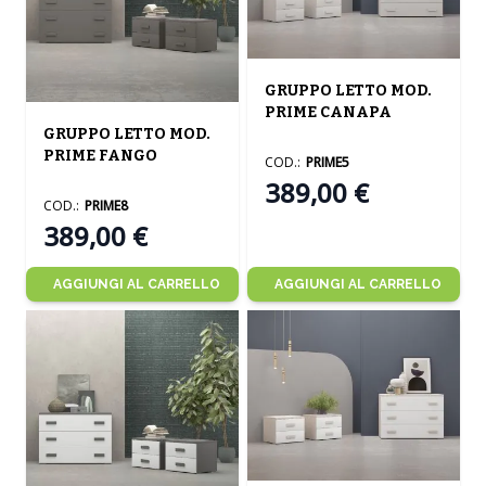
The price depends on the opt
GRUPPO LETTO MOD.
PRIME CANAPA
The price depends on the options chosen on the product
GRUPPO LETTO MOD.
PRIME FANGO
COD.:
PRIME5
389,00 €
COD.:
PRIME8
389,00 €
AGGIUNGI AL CARRELLO
AGGIUNGI AL CARRELLO