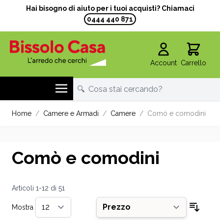
Hai bisogno di aiuto per i tuoi acquisti? Chiamaci
0444 440 871
Account
Carrello
Salta al contenuto
Home
/
Camere e Armadi
/
Camere
/
Comò e comodini
Comò e comodini
Articoli
1
-
12
di
51
Mostra
per pagina
Ordin