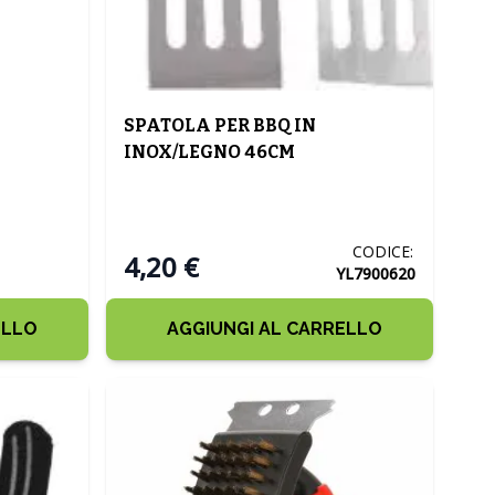
SPATOLA PER BBQ IN
INOX/LEGNO 46CM
CODICE:
4,20 €
YL7900620
ELLO
AGGIUNGI AL CARRELLO