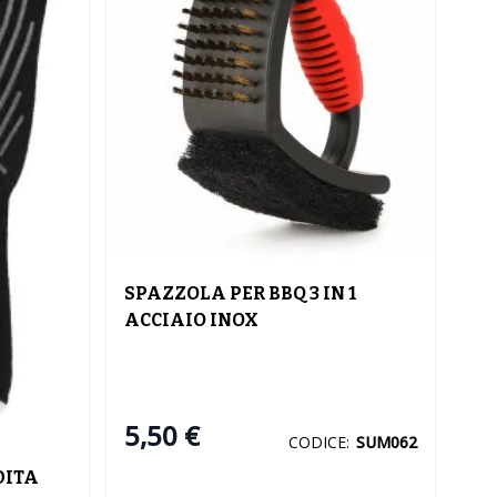
SPAZZOLA PER BBQ 3 IN 1
ACCIAIO INOX
5,50 €
CODICE:
SUM062
DITA