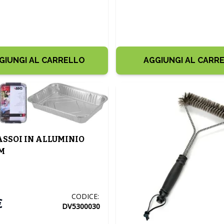
GIUNGI AL CARRELLO
AGGIUNGI AL CARR
VASSOI IN ALLUMINIO
M
CODICE:
€
DV5300030