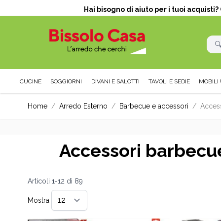
Hai bisogno di aiuto per i tuoi acquisti
CUCINE
SOGGIORNI
DIVANI E SALOTTI
TAVOLI E SEDIE
MOBILI 
Salta al contenuto
Home
/
Arredo Esterno
/
Barbecue e accessori
/
Acces
Accessori barbecu
Articoli
1
-
12
di
89
Mostra
per pagina