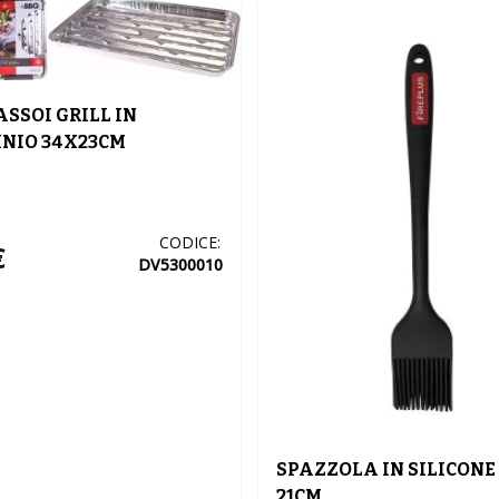
ASSOI GRILL IN
NIO 34X23CM
CODICE:
€
DV5300010
SPAZZOLA IN SILICONE
21CM