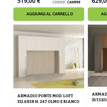
519,00 €
629,0
CODICE:
CAM999
AGGIUNGI AL CARRELLO
AG
ARMADI
ARMADIO PONTE MOD. LOFT
357.5X5
312.6X58 H. 247 OLMO E BIANCO