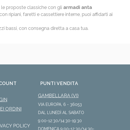
i le proposte classiche con gli
armadi anta
n ripiani, faretti e cassettiere interne, puoi affidarti ai
zzi bassi, con consegna diretta a casa tua.
COUNT
PUNTI VENDITA
GAMBELLARA (VI)
GIN
VIA EUROPA, 6 - 36053
IEI ORDINI
DAL LUNEDÌ AL SABATO
9:00-12:30/14:30-19:30
IVACY POLICY
DOMENICA 9:00-12:30/14:30-