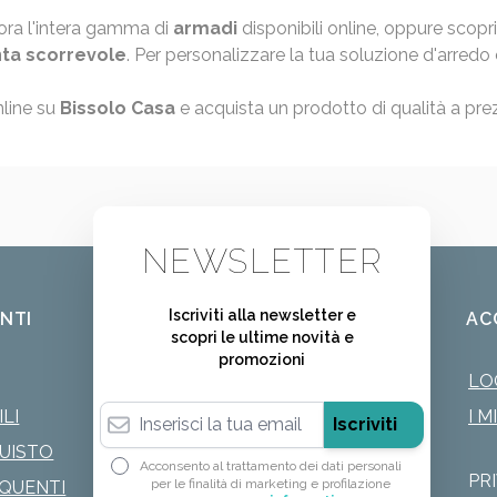
lora l'intera gamma di
armadi
disponibili online, oppure scopr
ta scorrevole
. Per personalizzare la tua soluzione d'arredo co
nline su
Bissolo Casa
e acquista un prodotto di qualità a pre
NEWSLETTER
Iscriviti alla newsletter e
ENTI
AC
scopri le ultime novità e
promozioni
LO
Indirizzo email
LI
I M
Iscriviti
QUISTO
Acconsento al trattamento dei dati personali
PR
per le finalità di marketing e profilazione
QUENTI