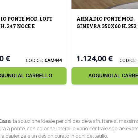
O PONTE MOD. LOFT
ARMADIO PONTE MOD.
H. 247 NOCE E
GINEVRA 350X60 H. 252
LATO
BIANCO FRASSINATO
0 €
1.124,00 €
CODICE:
CAM444
CODICE:
GIUNGI AL CARRELLO
AGGIUNGI AL CARR
 Casa
, la soluzione ideale per chi desidera sfruttare al massim
ttura a ponte, con colonne laterali e vano centrale sopraeleva
 capienza e un design curato in ogni dettaglio.