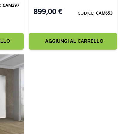
:
CAM397
899,00 €
CODICE:
CAM653
ELLO
AGGIUNGI AL CARRELLO