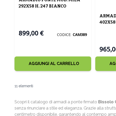
292X58 H. 247 BIANCO
FRASSINATO E CEMENTO
ARMADI
402X58 
SPATO
899,00 €
CODICE:
CAM389
965,0
AGGIUNGI AL CARRELLO
AG
11
elementi
Scopri il catalogo di armadi a ponte firmato
Bissolo
senza rinunciare a stile ed eleganza. Grazie alla stru
centimetro disponibile, garantendo al contempo ampia