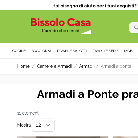
Hai bisogno di aiuto per i tuoi acquisti
CUCINE
SOGGIORNI
DIVANI E SALOTTI
TAVOLI E SEDIE
MOBILI 
Salta al contenuto
Home
/
Camere e Armadi
/
Armadi
/
Armadi a ponte
Armadi a Ponte prat
11
elementi
Mostra
per pagina