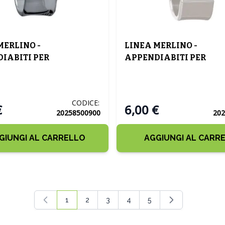
MERLINO -
LINEA MERLINO -
IABITI PER
APPENDIABITI PER
ARREDI ANTRACITE
TERMOARREDI BEIGE
ARENTE
CODICE:
€
6,00 €
20258500900
202
GIUNGI AL CARRELLO
AGGIUNGI AL CARR
1
2
3
4
5
Attualmente stai leggendo la pagina
Pagina
Pagina
Pagina
Pagina