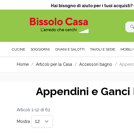
Hai bisogno di aiuto per i tuoi acquisti
CUCINE
SOGGIORNI
DIVANI E SALOTTI
TAVOLI E SEDIE
MOBILI 
Salta al contenuto
Home
/
Articoli per la Casa
/
Accessori bagno
/
Append
Appendini e Ganci
Articoli
1
-
12
di
62
Mostra
per pagina