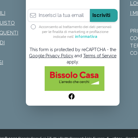
LO
Indirizzo email
LI
I M
Iscriviti
QUISTO
Acconsento al trattamento dei dati personali
PR
per le finalità di marketing e profilazione
QUENTI
indicate nell’
informativa
CO
DI
TE
This form is protected by reCAPTCHA - the
CO
Google Privacy Policy
and
Terms of Service
SI
apply.