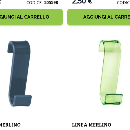
€
2,50 €
CODICE:
205598
CODIC
GIUNGI AL CARRELLO
AGGIUNGI AL CARR
MERLINO -
LINEA MERLINO -