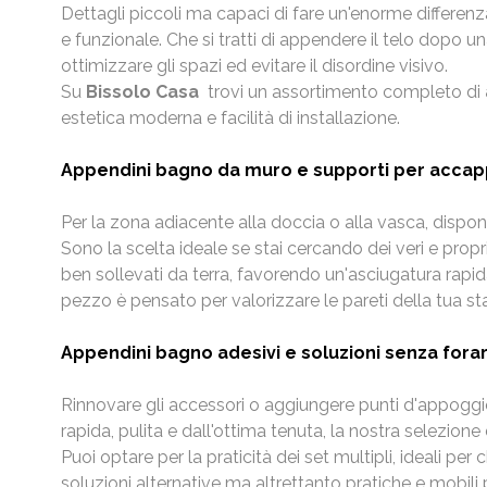
Dettagli piccoli ma capaci di fare un'enorme differen
e funzionale. Che si tratti di appendere il telo dopo u
ottimizzare gli spazi ed evitare il disordine visivo.
Su
Bissolo Casa
trovi un assortimento completo di
estetica moderna e facilità di installazione.
Appendini bagno da muro e supporti per accap
Per la zona adiacente alla doccia o alla vasca, disp
Sono la scelta ideale se stai cercando dei veri e prop
ben sollevati da terra, favorendo un'asciugatura rapid
pezzo è pensato per valorizzare le pareti della tua st
Appendini bagno adesivi e soluzioni senza forar
Rinnovare gli accessori o aggiungere punti d'appoggio 
rapida, pulita e dall'ottima tenuta, la nostra selezione
Puoi optare per la praticità dei set multipli, ideali pe
soluzioni alternative ma altrettanto pratiche e mobili p