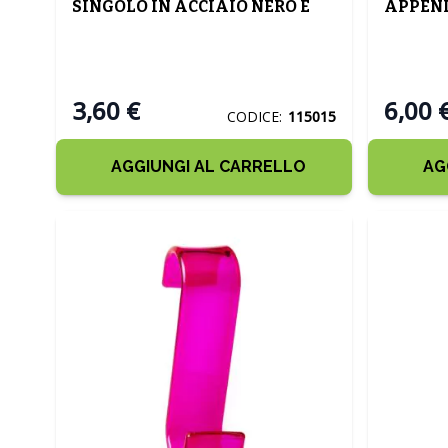
SINGOLO IN ACCIAIO NERO E
APPEND
BAMBU'
TERMOA
3,60 €
6,00 
CODICE:
115015
AGGIUNGI AL CARRELLO
AG