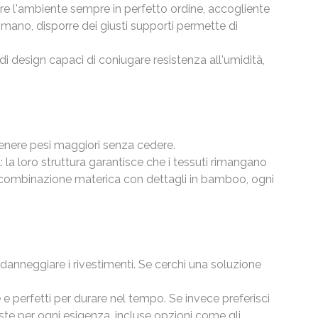
ere l'ambiente sempre in perfetto ordine, accogliente
i mano, disporre dei giusti supporti permette di
di design capaci di coniugare resistenza all'umidità,
tenere pesi maggiori senza cedere.
 la loro struttura garantisce che i tessuti rimangano
 in combinazione materica con dettagli in bamboo, ogni
danneggiare i rivestimenti. Se cerchi una soluzione
ne e perfetti per durare nel tempo. Se invece preferisci
poste per ogni esigenza, incluse opzioni come gli