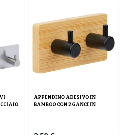
VI
APPENDINO ADESIVO IN
ACCIAIO
BAMBOO CON 2 GANCI IN
TITO
ACCIAIO INOX 9X3.6CM H 4.5CM