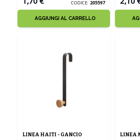
1,70 €
2,10 
CODICE:
205597
AGGIUNGI AL CARRELLO
AG
LINEA HAITI - GANCIO
LINEA 