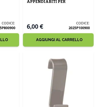
APPENDIABITI PER
CIDO
TERMOARREDI BLU
TRASPARENTE
CODICE:
CODICE:
6,00 €
5P800900
2025P100900
ELLO
AGGIUNGI AL CARRELLO