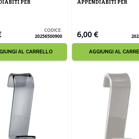
IABITI PER
APPENDIABITI PER
RREDI BLU PETROLIO
TERMOARREDI VERDE A
TRASPARENTE
CODICE:
€
6,00 €
20256500900
202
GIUNGI AL CARRELLO
AGGIUNGI AL CARR