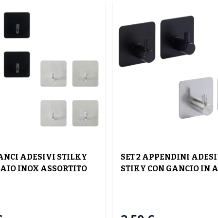
GANCI ADESIVI STILKY
SET 2 APPENDINI ADESI
IAIO INOX ASSORTITO
STIKY CON GANCIO IN 
CM SP 2.7CM
INOX 4.5X4.5CM ASSOR