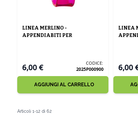
LINEA MERLINO -
LINEA 
APPENDIABITI PER
APPEND
TERMOARREDI FUCSIA
TERMO
TRASPARENTE
TRASP
CODICE:
6,00 €
6,00 
2025P000900
AGGIUNGI AL CARRELLO
AG
Articoli
1
-
12
di
62