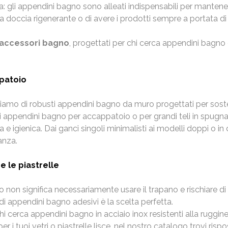
za: gli appendini bagno sono alleati indispensabili per manten
na doccia rigenerante o di avere i prodotti sempre a portata d
accessori bagno
, progettati per chi cerca appendini bagno 
patoio
oniamo di robusti appendini bagno da muro progettati per sos
ri appendini bagno per accappatoio o per grandi teli in spugna:
a e igienica. Dai ganci singoli minimalisti ai modelli doppi o
anza.
e le piastrelle
non significa necessariamente usare il trapano e rischiare di 
 di appendini bagno adesivi è la scelta perfetta.
r chi cerca appendini bagno in acciaio inox resistenti alla ruggi
er i tuoi vetri o piastrelle lisce, nel nostro catalogo trovi ris