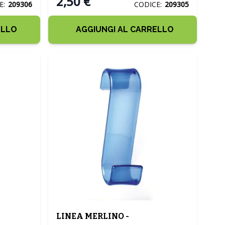
2,50 €
E:
209306
CODICE:
209305
ELLO
AGGIUNGI AL CARRELLO
LINEA MERLINO -