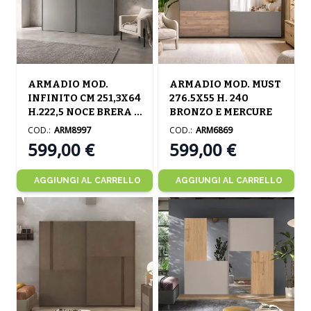
ARMADIO MOD.
ARMADIO MOD. MUST
INFINITO CM 251,3X64
276.5X55 H. 240
H.222,5 NOCE BRERA E
BRONZO E MERCURE
GRIGIO TITANIO
COD.:
ARM8997
COD.:
ARM6869
LUCIDO
599,00 €
599,00 €
AGGIUNGI AL CARRELLO
AGGIUNGI AL CARRELLO