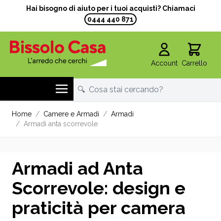
Hai bisogno di aiuto per i tuoi acquisti? Chiamaci
0444 440 871
Account
Carrello
Salta al contenuto
Home
/
Camere e Armadi
/
Armadi
/
Armadi anta scorrevole
Armadi ad Anta
Scorrevole: design e
praticità per camera