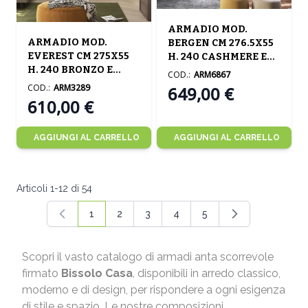
ARMADIO MOD.
ARMADIO MOD.
BERGEN CM 276.5X55
EVEREST CM 275X55
H. 240 CASHMERE E
H. 240 BRONZO E
CADIZ
COD.:
ARM6867
MERCURE
COD.:
ARM3289
649,00 €
610,00 €
AGGIUNGI AL CARRELLO
AGGIUNGI AL CARRELLO
Articoli
1
-
12
di
54
1
2
3
4
5
Attualmente stai leggendo la pagina
Pagina
Pagina
Pagina
Pagina
Scopri il vasto catalogo di armadi anta scorrevole
firmato
Bissolo Casa
, disponibili in arredo classico,
moderno e di design, per rispondere a ogni esigenza
di stile e spazio. Le nostre composizioni