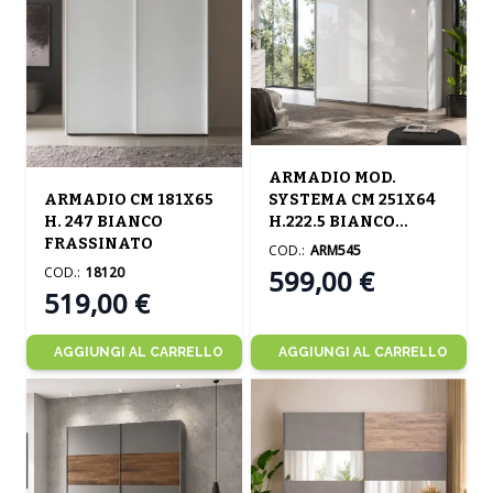
ARMADIO MOD.
SYSTEMA CM 251X64
ARMADIO CM 181X65
H.222.5 BIANCO
H. 247 BIANCO
LUCIDO
FRASSINATO
COD.:
ARM545
599,00 €
COD.:
18120
519,00 €
AGGIUNGI AL CARRELLO
AGGIUNGI AL CARRELLO