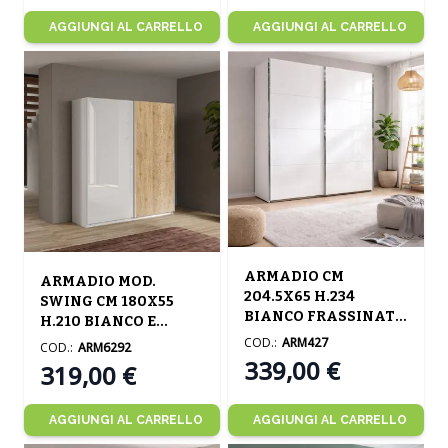
AGGIUNGI AL CARRELLO
AGGIUNGI AL CARRELLO
ARMADIO CM
ARMADIO MOD.
204.5X65 H.234
SWING CM 180X55
BIANCO FRASSINATO
H.210 BIANCO E
E BIANCO LUCIDO
CADIZ
COD.:
ARM427
COD.:
ARM6292
339,00 €
319,00 €
AGGIUNGI AL CARRELLO
AGGIUNGI AL CARRELLO