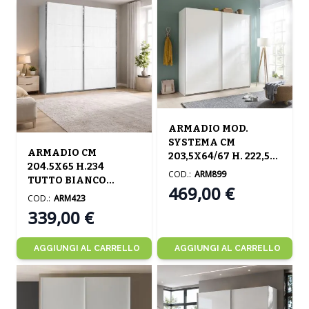
ARMADIO MOD.
SYSTEMA CM
ARMADIO CM
203,5X64/67 H. 222,5
204.5X65 H.234
BIANCO LUCIDO
COD.:
ARM899
TUTTO BIANCO
469,00 €
FRASSINATO
COD.:
ARM423
339,00 €
AGGIUNGI AL CARRELLO
AGGIUNGI AL CARRELLO