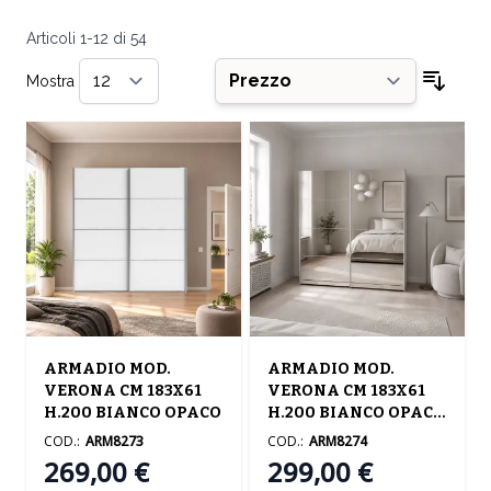
Articoli
1
-
12
di
54
Mostra
per pagina
Ordin
ARMADIO MOD.
ARMADIO MOD.
VERONA CM 183X61
VERONA CM 183X61
H.200 BIANCO OPACO
H.200 BIANCO OPACO
E SPECCHIO
COD.:
ARM8273
COD.:
ARM8274
269,00 €
299,00 €