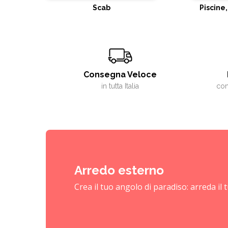
Scab
Piscine,
Consegna Veloce
in tutta Italia
con
Arredo esterno
Crea il tuo angolo di paradiso: arreda il 