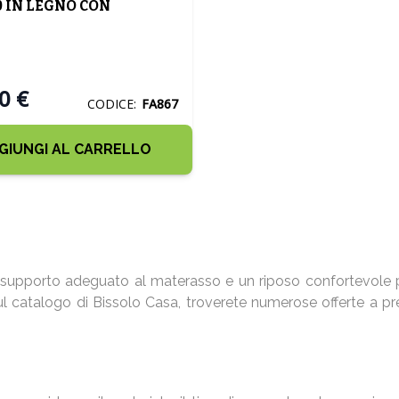
0 IN LEGNO CON
IZZATORI IN SBS
0 €
CODICE:
FA867
GIUNGI AL CARRELLO
n supporto adeguato al materasso e un riposo confortevole per
l catalogo di Bissolo Casa, troverete numerose offerte a prez