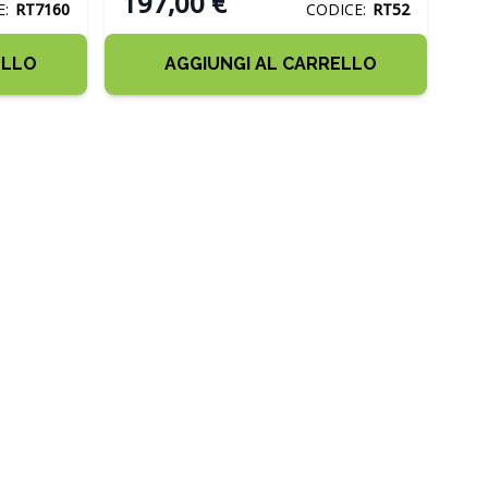
197,00 €
E:
RT7160
CODICE:
RT52
ELLO
AGGIUNGI AL CARRELLO