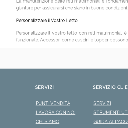
La manutenzione delle reti matrimoniali è fondamenta
giunture per assicurarsi che siano in buone condizioni
Personalizzare il Vostro Letto
Personalizzare il vostro letto con reti matrimoniali 
funzionale. Accessori come cuscini e topper possono 
SERVIZI
SERVIZIO CLI
PUNTI VENDITA
SERVIZI
LAVORA CON NOI
STRUMENTI UTI
CHI SIAMO
GUIDA ALL'AC