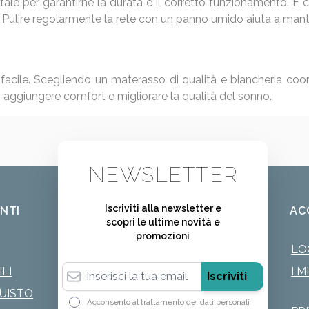
le per garantirne la durata e il corretto funzionamento. È c
. Pulire regolarmente la rete con un panno umido aiuta a manten
è facile. Scegliendo un materasso di qualità e biancheria co
aggiungere comfort e migliorare la qualità del sonno.
NEWSLETTER
Iscriviti alla newsletter e
ENTI
AC
scopri le ultime novità e
promozioni
LO
Indirizzo email
LI
I M
Iscriviti
QUISTO
Acconsento al trattamento dei dati personali