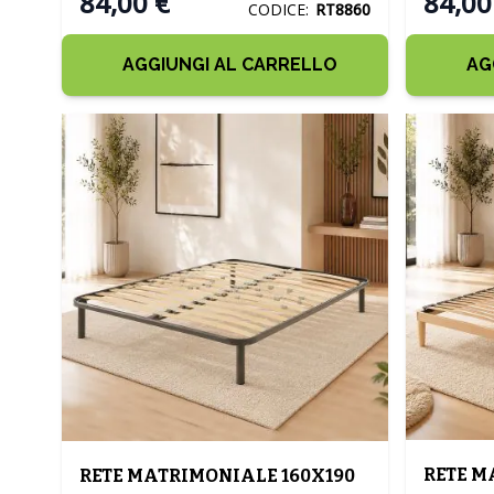
84,00 €
84,00
CODICE:
RT8860
AGGIUNGI AL CARRELLO
AG
RETE M
RETE MATRIMONIALE 160X190