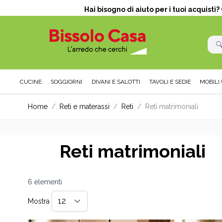
Hai bisogno di aiuto per i tuoi acquisti
CUCINE
SOGGIORNI
DIVANI E SALOTTI
TAVOLI E SEDIE
MOBILI 
Salta al contenuto
Home
/
Reti e materassi
/
Reti
/
Reti matrimoniali
Reti matrimoniali
6
elementi
Mostra
per pagina