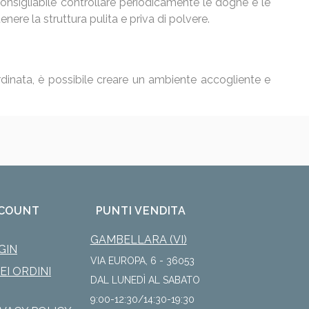
onsigliabile controllare periodicamente le doghe e le
ere la struttura pulita e priva di polvere.
ordinata, è possibile creare un ambiente accogliente e
COUNT
PUNTI VENDITA
GAMBELLARA (VI)
GIN
VIA EUROPA, 6 - 36053
IEI ORDINI
DAL LUNEDÌ AL SABATO
9:00-12:30/14:30-19:30