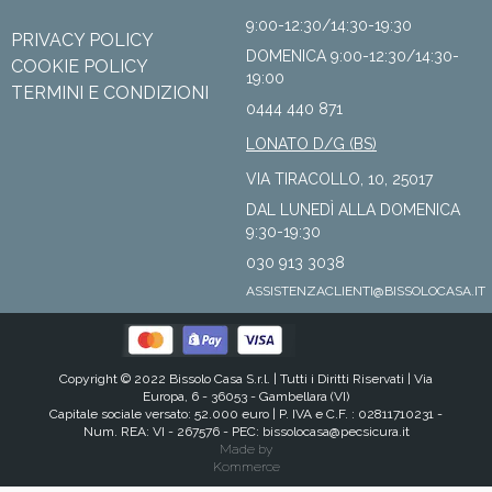
9:00-12:30/14:30-19:30
PRIVACY POLICY
DOMENICA 9:00-12:30/14:30-
COOKIE POLICY
19:00
TERMINI E CONDIZIONI
0444 440 871
LONATO D/G (BS)
VIA TIRACOLLO, 10, 25017
DAL LUNEDÌ ALLA DOMENICA
9:30-19:30
030 913 3038
ASSISTENZACLIENTI@BISSOLOCASA.IT
Copyright © 2022 Bissolo Casa S.r.l. |
Tutti i Diritti Riservati
| Via
Europa, 6 - 36053 - Gambellara (VI)
Capitale sociale versato: 52.000 euro | P. IVA e C.F. : 02811710231 -
Num. REA: VI - 267576 - PEC:
bissolocasa@pecsicura.it
Made by
Kommerce