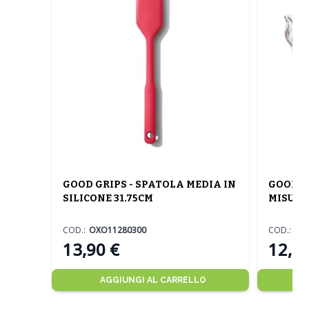
GOOD GRIPS - SPATOLA MEDIA IN
GOOD G
SILICONE 31.75CM
MISURA
COD.:
OXO11280300
COD.:
OX
13,90 €
12,90
AGGIUNGI AL CARRELLO