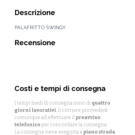
Descrizione
PALAFRITTO SWINGY
Recensione
Costi e tempi di consegna
I tempi medi di consegna sono di
quattro
giorni lavorativi
, il corriere provvederà
comunque ad effettuare il
preavviso
telefonico
per concordare la consegna.
La consegna viene eseguita a
piano strada
.