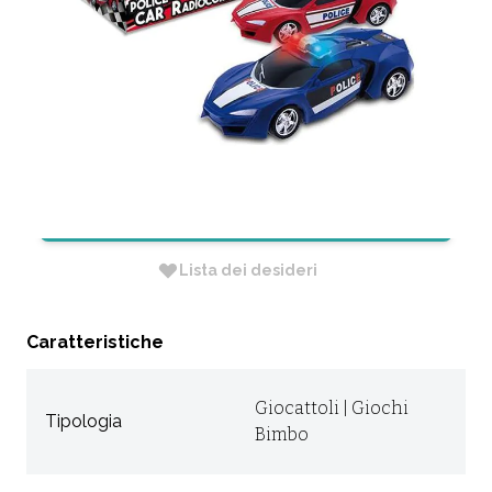
RADIOCOMANDATA
CODICE:
65965
Non Disponibile
RICHIEDI INFORMAZIONI
Lista dei desideri
Caratteristiche
Giocattoli | Giochi
Tipologia
Bimbo