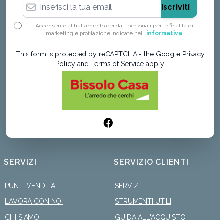
Indirizzo email
Iscriviti
Acconsento al trattamento dei dati personali per le finalità di
marketing e profilazione indicate nell’
informativa
This form is protected by reCAPTCHA - the
Google Privacy
Policy
and
Terms of Service
apply.
SERVIZI
SERVIZIO CLIENTI
PUNTI VENDITA
SERVIZI
LAVORA CON NOI
STRUMENTI UTILI
CHI SIAMO
GUIDA ALL'ACQUISTO