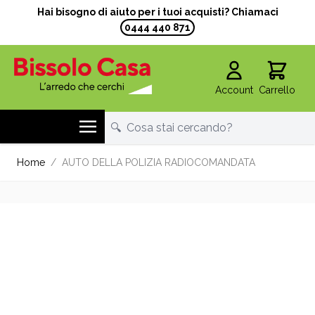
Hai bisogno di aiuto per i tuoi acquisti? Chiamaci
0444 440 871
Account
Carrello
Salta al contenuto
Home
/
AUTO DELLA POLIZIA RADIOCOMANDATA