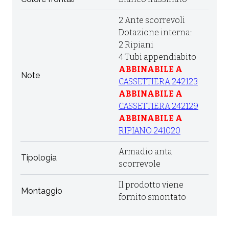
2 Ante scorrevoli
Dotazione interna:
2 Ripiani
4 Tubi appendiabito
ABBINABILE A
Note
CASSETTIERA 242123
ABBINABILE A
CASSETTIERA 242129
ABBINABILE A
RIPIANO 241020
Armadio anta
Tipologia
scorrevole
Il prodotto viene
Montaggio
fornito smontato