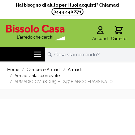
Hai bisogno di aiuto per i tuoi acquisti? Chiamaci
0444 440 871
Account
Carrello
Salta al contenuto
Home
/
Camere e Armadi
/
Armadi
/
Armadi anta scorrevole
/
ARMADIO CM 181X65 H. 247 BIANCO FRASSINATO