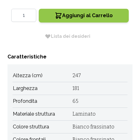
Quantità
Aggiungi al Carrello
Lista dei desideri
Caratteristiche
Altezza (cm)
247
Larghezza
181
Profondita
65
Materiale struttura
Laminato
Colore struttura
Bianco frassinato
Colore frontali
Bianco frassinato