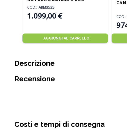
CANAP
COD.:
ARM3535
1.099,00 €
COD.:
AR
974,
AGGIUNGI AL CARRELLO
Descrizione
Recensione
Costi e tempi di consegna