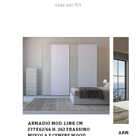
0444 440 871
ARMADIO MOD. LINK CM
277X62/66 H. 262 FRASSINO
ARMADI
NUVOLA E CENERE WOOD