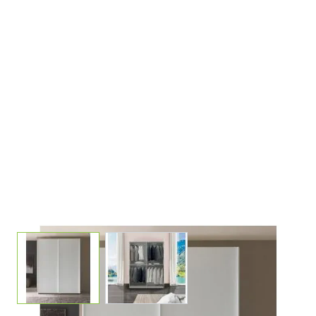
View larger image
View larger image