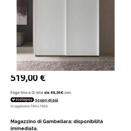
ARMADIO CM 181X65 H. 247
BIANCO FRASSINATO
CODICE:
18120
Disponibile
Dimensione: 181 X 65 X H. 247
519,00 €
Magazzino di Gambellara: disponibilità
immediata.