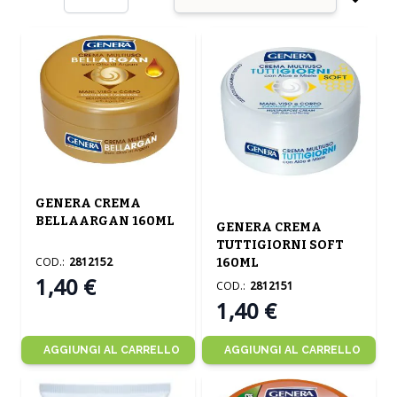
per pagina
Ordin
GENERA CREMA
BELLAARGAN 160ML
GENERA CREMA
TUTTIGIORNI SOFT
COD.:
2812152
160ML
1,40 €
COD.:
2812151
1,40 €
AGGIUNGI AL CARRELLO
AGGIUNGI AL CARRELLO