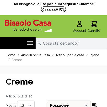
Hai bisogno di aiuto per i tuoi acquisti? Chiamaci
0444 440 871
Account
Carrello
Salta al contenuto
Home
/
Articoli per la Casa
/
Articoli per la casa
/
Igiene
/
Creme
Creme
Articoli
1
-
12
di
20
Mostra