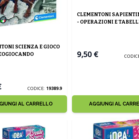
CLEMENTONI SAPIENTIN
- OPERAZIONI E TABELL
TONI SCIENZA E GIOCO
9,50 €
HEOGIOCANDO
CODICE
SAURO
€
CODICE:
19389.9
GIUNGI AL CARRELLO
AGGIUNGI AL CARR