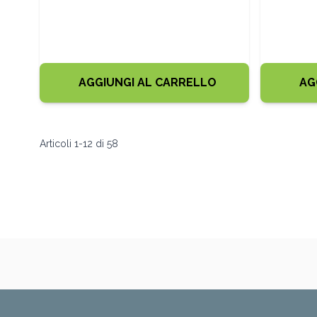
AGGIUNGI AL CARRELLO
AG
Articoli
1
-
12
di
58