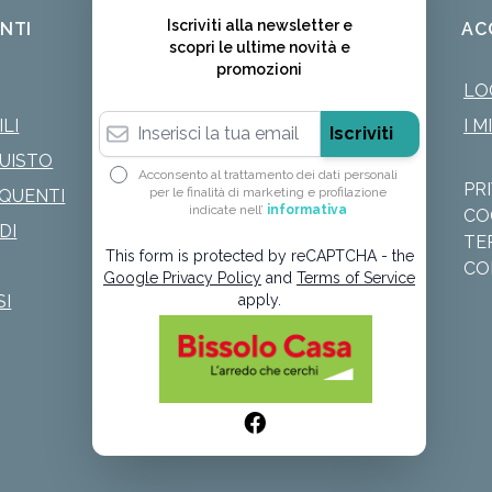
Iscriviti alla newsletter e
ENTI
AC
scopri le ultime novità e
promozioni
LO
Indirizzo email
LI
I M
Iscriviti
QUISTO
Acconsento al trattamento dei dati personali
PR
per le finalità di marketing e profilazione
QUENTI
indicate nell’
informativa
CO
DI
TE
This form is protected by reCAPTCHA - the
CO
Google Privacy Policy
and
Terms of Service
SI
apply.