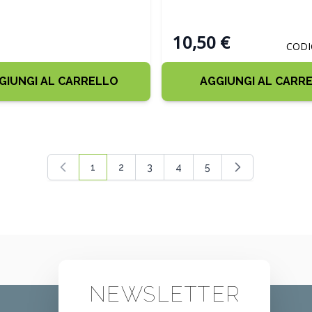
10,50 €
CODI
GIUNGI AL CARRELLO
AGGIUNGI AL CARR
1
2
3
4
5
Attualmente stai leggendo la pagina
Pagina
Pagina
Pagina
Pagina
NEWSLETTER