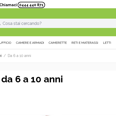
? Chiamaci
0444 440 871
UFFICIO
CAMERE E ARMADI
CAMERETTE
RETI E MATERASSI
LETTI
i
/
Da 6 a 10 anni
 da 6 a 10 anni