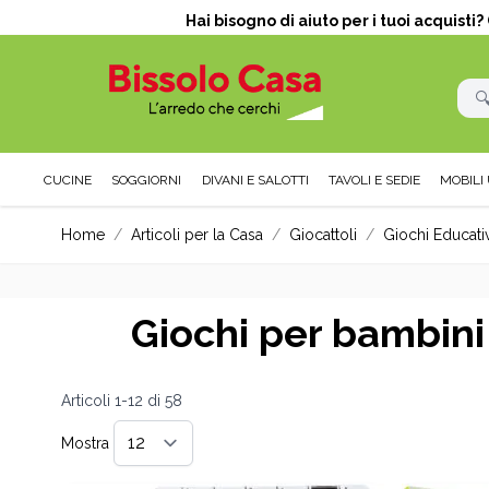
Hai bisogno di aiuto per i tuoi acquisti
CUCINE
SOGGIORNI
DIVANI E SALOTTI
TAVOLI E SEDIE
MOBILI 
Salta al contenuto
Home
/
Articoli per la Casa
/
Giocattoli
/
Giochi Educativ
Giochi per bambini
Articoli
1
-
12
di
58
Mostra
per pagina