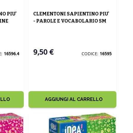
O PIU'
CLEMENTONI SAPIENTINO PIU'
INE
- PAROLE E VOCABOLARIO SM
9,50 €
:
16596.4
CODICE:
16595
ELLO
AGGIUNGI AL CARRELLO