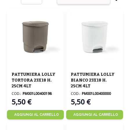
per pagina
Ordin
PATTUMIERA LOLLY
PATTUMIERA LOLLY
TORTORA 23X18 H.
BIANCO 23X18 H.
25CM 4LT
25CM 4LT
COD.:
PM001L00400198
COD.:
PM001L00400000
5,50 €
5,50 €
AGGIUNGI AL CARRELLO
AGGIUNGI AL CARRELLO