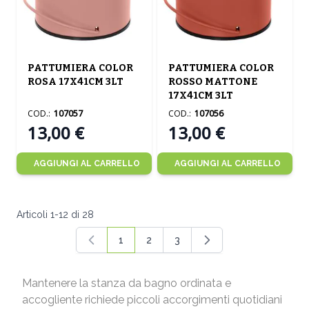
PATTUMIERA COLOR
PATTUMIERA COLOR
ROSA 17X41CM 3LT
ROSSO MATTONE
17X41CM 3LT
COD.:
107057
COD.:
107056
13,00 €
13,00 €
AGGIUNGI AL CARRELLO
AGGIUNGI AL CARRELLO
Articoli
1
-
12
di
28
1
2
3
Attualmente stai leggendo la pagina
Pagina
Pagina
Mantenere la stanza da bagno ordinata e
accogliente richiede piccoli accorgimenti quotidiani