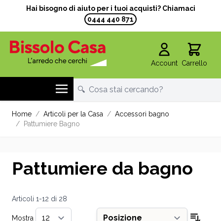
Hai bisogno di aiuto per i tuoi acquisti? Chiamaci
0444 440 871
Account
Carrello
Salta al contenuto
Home
/
Articoli per la Casa
/
Accessori bagno
/
Pattumiere Bagno
Pattumiere da bagno
Articoli
1
-
12
di
28
Mostra