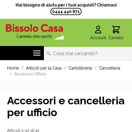
Hai bisogno di aiuto per i tuoi acquisti? Chiamaci
0444 440 871
Account
Carrello
Salta al contenuto
Home
/
Articoli per la Casa
/
Cartolibreria
/
Cancelleria
/
Accessori Ufficio
Accessori e cancelleria
per ufficio
Articoli
1
-
12
di
41