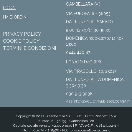
GAMBELLARA (VI)
LOGIN
VIA EUROPA, 6 - 36053
I MIEI ORDINI
DAL LUNEDÌ AL SABATO
9:00-12:30/14:30-19:30
PRIVACY POLICY
DOMENICA 9:00-12:30/14:30-
COOKIE POLICY
19:00
TERMINI E CONDIZIONI
0444 440 871
LONATO D/G (BS)
VIA TIRACOLLO, 10, 25017
DAL LUNEDÌ ALLA DOMENICA
9:30-19:30
030 913 3038
ASSISTENZACLIENTI@BISSOLOCASA.IT
Copyright © 2022 Bissolo Casa S.r.l. |
Tutti i Diritti Riservati
| Via
Europa, 6 - 36053 - Gambellara (VI)
Capitale sociale versato: 52.000 euro | P. IVA e C.F. : 02811710231 -
Num. REA: VI - 267576 - PEC:
bissolocasa@pecsicura.it