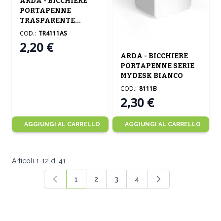
ARDA - BICCHIERE
PORTAPENNE
TRASPARENTE
6.5X6.5X9.5CM ASS.
COD.:
TR4111AS
2,20 €
ARDA - BICCHIERE
PORTAPENNE SERIE
MYDESK BIANCO
COD.:
8111B
2,30 €
AGGIUNGI AL CARRELLO
AGGIUNGI AL CARRELLO
Articoli
1
-
12
di
41
1
2
3
4
Attualmente stai leggendo la pagina
Pagina
Pagina
Pagina