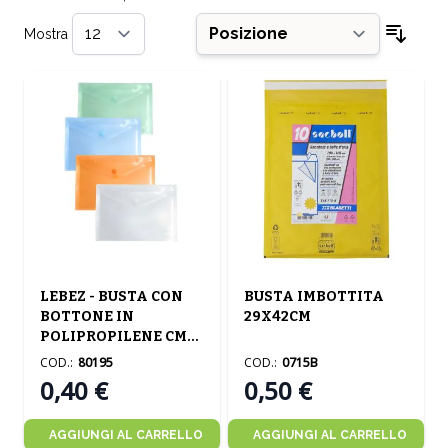
Mostra
per pagina
Ordin
LEBEZ - BUSTA CON
BUSTA IMBOTTITA
BOTTONE IN
29X42CM
POLIPROPILENE CM
18.5X13.5 ASSORTITA
COD.:
80195
COD.:
0715B
0,40 €
0,50 €
AGGIUNGI AL CARRELLO
AGGIUNGI AL CARRELLO