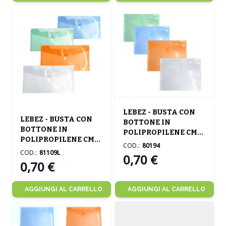
LEBEZ - BUSTA CON
LEBEZ - BUSTA CON
BOTTONE IN
BOTTONE IN
POLIPROPILENE CM
POLIPROPILENE CM
24X18.5 ASSORTITA
COD.:
80194
24X12 ASSORTITA
COD.:
81109L
0,70 €
0,70 €
AGGIUNGI AL CARRELLO
AGGIUNGI AL CARRELLO