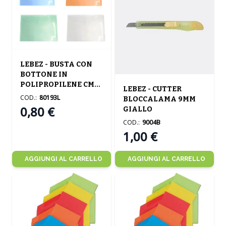
LEBEZ - BUSTA CON
BOTTONE IN
POLIPROPILENE CM
LEBEZ - CUTTER
33.5X23.5 ASSORTITA
COD.:
80193L
BLOCCALAMA 9MM
0,80 €
GIALLO
COD.:
9004B
1,00 €
AGGIUNGI AL CARRELLO
AGGIUNGI AL CARRELLO