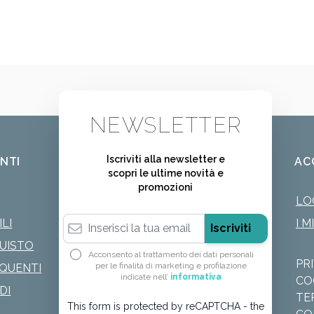
NEWSLETTER
Iscriviti alla newsletter e
ENTI
AC
scopri le ultime novità e
promozioni
LO
Indirizzo email
LI
I M
Iscriviti
QUISTO
Acconsento al trattamento dei dati personali
PR
per le finalità di marketing e profilazione
QUENTI
indicate nell’
informativa
CO
DI
TE
This form is protected by reCAPTCHA - the