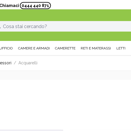
? Chiamaci
0444 440 871
UFFICIO
CAMERE E ARMADI
CAMERETTE
RETI E MATERASSI
LETTI
cessori
/
Acquarelli