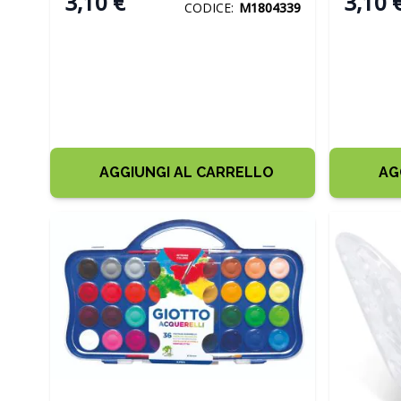
3,10 €
3,10 
CODICE:
M1804339
AGGIUNGI AL CARRELLO
AG