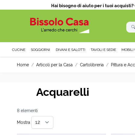
Hai bisogno di aiuto per i tuoi acquisti
CUCINE
SOGGIORNI
DIVANI E SALOTTI
TAVOLI E SEDIE
MOBILI 
Salta al contenuto
Home
/
Articoli per la Casa
/
Cartolibreria
/
Pittura e Ac
Acquarelli
8
elementi
Mostra
per pagina