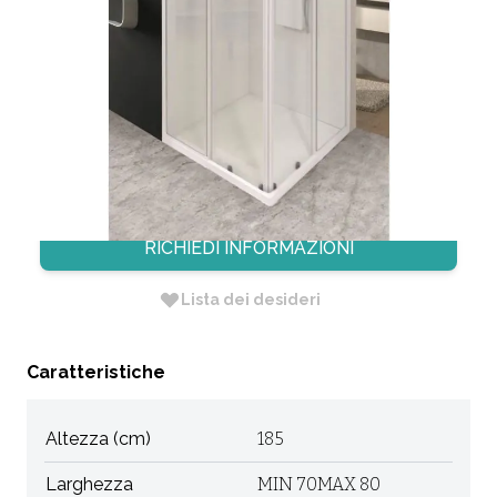
TRASP.C/
CODICE:
GB3704
Non Disponibile
Dimensione: min 70max 80 X min 70max 80 X H. 185
RICHIEDI INFORMAZIONI
Lista dei desideri
Caratteristiche
Altezza (cm)
185
Larghezza
MIN 70MAX 80