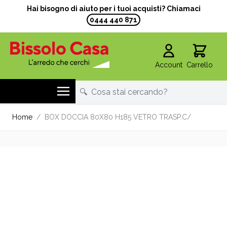
Hai bisogno di aiuto per i tuoi acquisti? Chiamaci
0444 440 871
Account
Carrello
Salta al contenuto
Home
/
BOX DOCCIA 80X80 H185 VETRO TRASP.C/