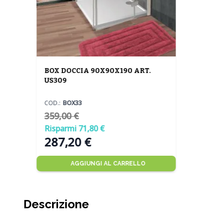
BOX DOCCIA 90X90X190 ART.
US309
COD.:
BOX33
359,00 €
Risparmi 71,80 €
Prezzo speciale
287,20 €
AGGIUNGI AL CARRELLO
Descrizione