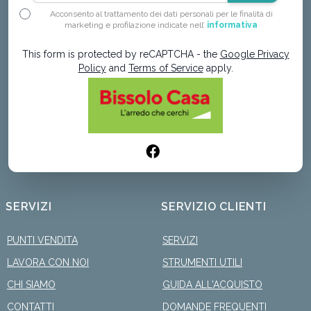
Acconsento al trattamento dei dati personali per le finalità di
marketing e profilazione indicate nell’
informativa
This form is protected by reCAPTCHA - the
Google Privacy
Policy
and
Terms of Service
apply.
SERVIZI
SERVIZIO CLIENTI
PUNTI VENDITA
SERVIZI
LAVORA CON NOI
STRUMENTI UTILI
CHI SIAMO
GUIDA ALL'ACQUISTO
CONTATTI
DOMANDE FREQUENTI