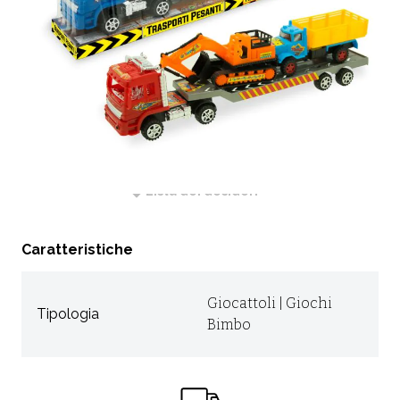
CODICE:
65902
Non Disponibile
RICHIEDI INFORMAZIONI
Lista dei desideri
Caratteristiche
Giocattoli | Giochi
Tipologia
Bimbo