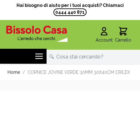
Hai bisogno di aiuto per i tuoi acquisti? Chiamaci
0444 440 871
Account
Carrello
Salta al contenuto
Home
/
CORNICE JOVINE VERDE 30MM 30X40CM CRILEX