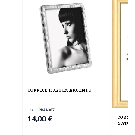
CORNICE 15X20CM ARGENTO
COD.:
2RAA387
14,00 €
CORNIC
NATURA