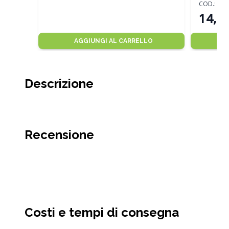
COD.:
CM
14,50
AGGIUNGI AL CARRELLO
Descrizione
Recensione
Costi e tempi di consegna