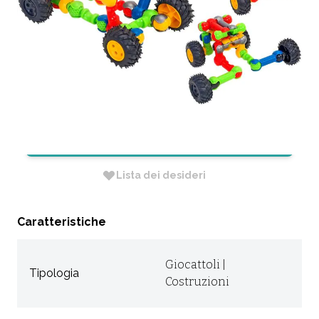
PEZZI
CODICE:
38126G
Non Disponibile
RICHIEDI INFORMAZIONI
Lista dei desideri
Caratteristiche
Giocattoli |
Tipologia
Costruzioni