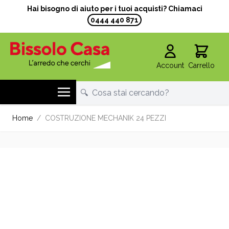
Hai bisogno di aiuto per i tuoi acquisti? Chiamaci
0444 440 871
Account
Carrello
Salta al contenuto
Home
/
COSTRUZIONE MECHANIK 24 PEZZI