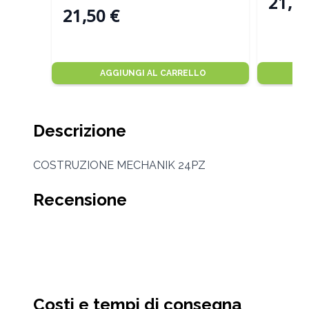
21,50
21,50 €
AGGIUNGI AL CARRELLO
Descrizione
COSTRUZIONE MECHANIK 24PZ
Recensione
Costi e tempi di consegna