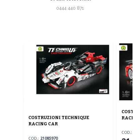
0444 440 871
COSTRU
COSTRUZIONI TECHNIQUE
RACING
RACING CAR
COD.:
15
COD.:
21085970