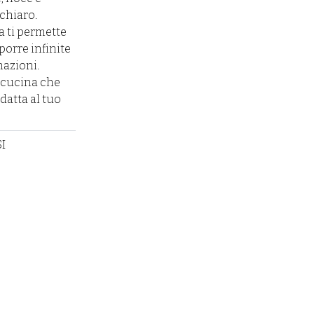
chiaro.
a ti permette
porre infinite
azioni.
a cucina che
adatta al tuo
I