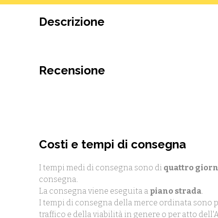
Descrizione
Recensione
Costi e tempi di consegna
I tempi medi di consegna sono di
quattro giorn
consegna.
La consegna viene eseguita a
piano strada
.
I tempi di consegna della merce ordinata sono p
traffico e della viabilità in genere o per atto de