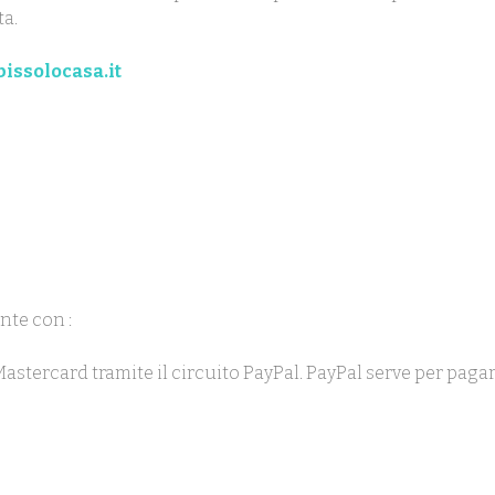
ta.
issolocasa.it
nte con :
 Mastercard tramite il circuito PayPal. PayPal serve per pag