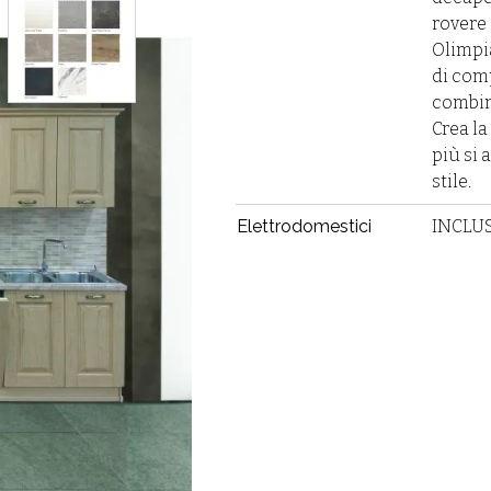
ger image
View larger image
rovere 
Olimpi
di com
combin
Crea l
più si 
stile.
Elettrodomestici
INCLUS