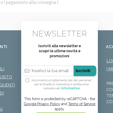
o ( pagamento alla consegna ).
NEWSLETTER
Iscriviti alla newsletter e
ENTI
AC
scopri le ultime novità e
promozioni
LO
Indirizzo email
LI
I M
Iscriviti
QUISTO
Acconsento al trattamento dei dati personali
PR
per le finalità di marketing e profilazione
QUENTI
indicate nell’
informativa
CO
DI
TE
This form is protected by reCAPTCHA - the
CO
Google Privacy Policy
and
Terms of Service
SI
apply.