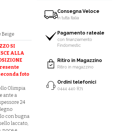
Consegna Veloce
in tutta Italia
Pagamento rateale
 Beige
con finanziamento
Findomestic
ZZO SI
ISCE ALLA
OSIZIONE
Ritiro in Magazzino
presente
Ritiro in magazzino
seconda foto
Ordini telefonici
ello Olimpia
0444 440 871
e ante a
 spessore 24
legno
lo con bugna
ello laccato,
, noce e