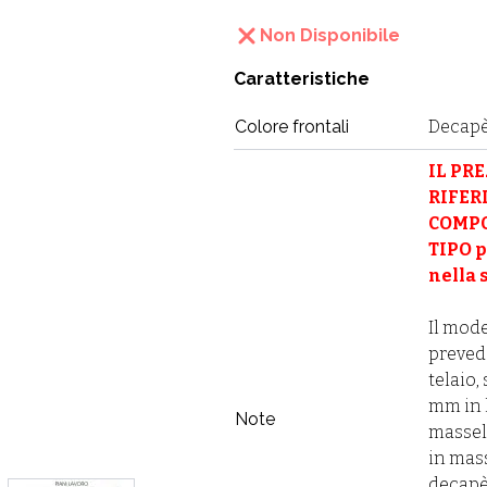
Non Disponibile
Caratteristiche
Colore frontali
Decapè
IL PRE
RIFER
COMP
TIPO 
nella 
Il mod
preved
telaio,
mm in 
Note
massel
in mass
decapè