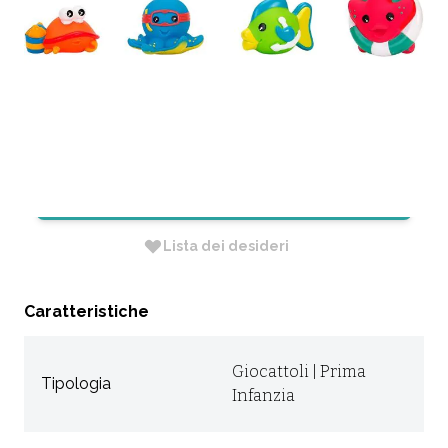
PEZZI
CODICE:
051282
Non Disponibile
RICHIEDI INFORMAZIONI
Lista dei desideri
Caratteristiche
Giocattoli | Prima
Tipologia
Infanzia