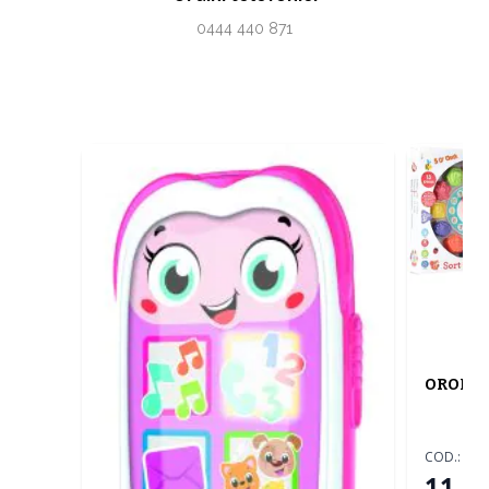
0444 440 871
OROLOG
COD.:
05
11,50