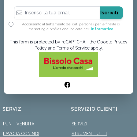
Indirizzo email
Iscriviti
Acconsento al trattamento dei dati personali per le finalità di
marketing e profilazione indicate nell’
informativa
This form is protected by reCAPTCHA - the
Google Privacy
Policy
and
Terms of Service
apply.
SERVIZI
SERVIZIO CLIENTI
PUNTI VENDITA
SERVIZI
LAVORA CON NOI
STRUMENTI UTILI