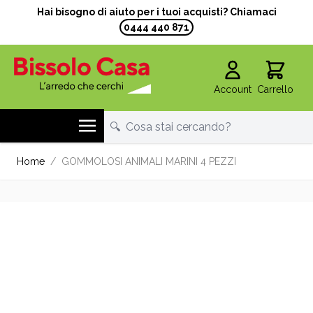
Hai bisogno di aiuto per i tuoi acquisti? Chiamaci
0444 440 871
Account
Carrello
Salta al contenuto
Home
/
GOMMOLOSI ANIMALI MARINI 4 PEZZI