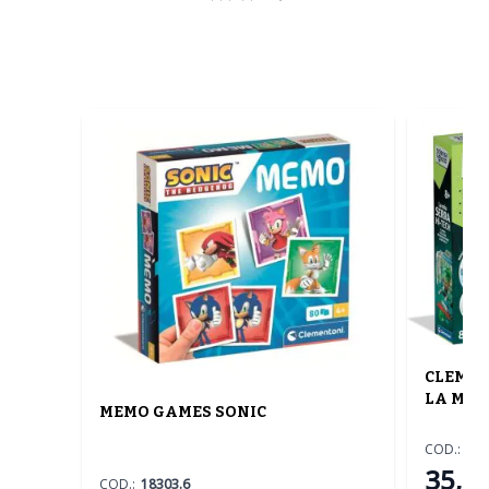
CLEMENT
LA MIA
MEMO GAMES SONIC
COD.:
19
35,50
COD.:
18303.6