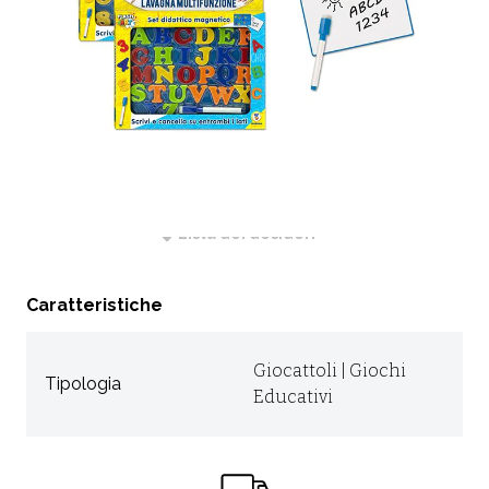
CODICE:
66734T
Non Disponibile
RICHIEDI INFORMAZIONI
Lista dei desideri
Caratteristiche
Giocattoli | Giochi
Tipologia
Educativi