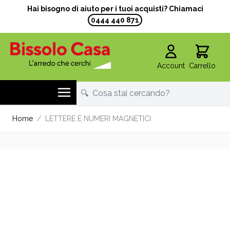
Hai bisogno di aiuto per i tuoi acquisti? Chiamaci
0444 440 871
Account
Carrello
Salta al contenuto
Home
/
LETTERE E NUMERI MAGNETICI