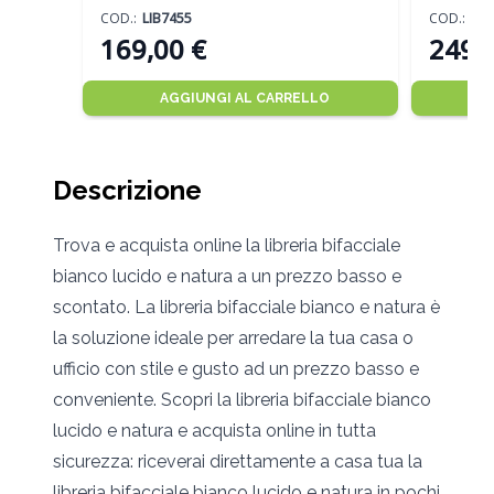
COD.:
LIB7455
COD.:
LIB
169,00 €
249,
AGGIUNGI AL CARRELLO
Descrizione
Trova e acquista online la libreria bifacciale
bianco lucido e natura a un prezzo basso e
scontato. La libreria bifacciale bianco e natura è
la soluzione ideale per arredare la tua casa o
ufficio con stile e gusto ad un prezzo basso e
conveniente. Scopri la libreria bifacciale bianco
lucido e natura e acquista online in tutta
sicurezza: riceverai direttamente a casa tua la
libreria bifacciale bianco lucido e natura in pochi