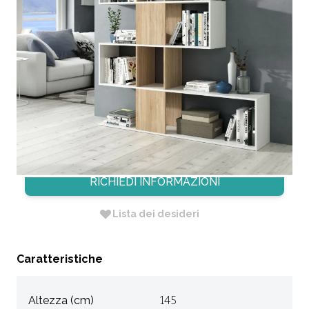
LIBRERIA ZIG ZAG BIANCO
LUCIDO E ROVERE CANADIAN
CODICE:
LIB251
Non Disponibile
Dimensione: 145 X 28 X H. 145
RICHIEDI INFORMAZIONI
Lista dei desideri
Caratteristiche
Altezza (cm)
145