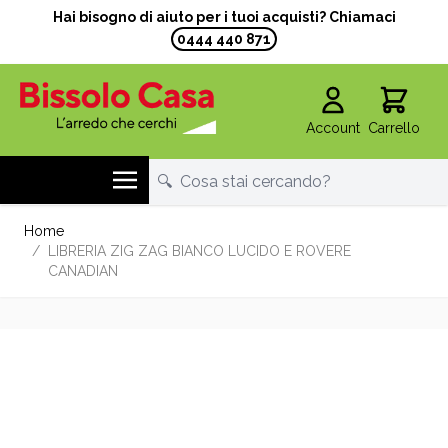
Hai bisogno di aiuto per i tuoi acquisti? Chiamaci
0444 440 871
Account
Carrello
Salta al contenuto
Home
/
LIBRERIA ZIG ZAG BIANCO LUCIDO E ROVERE
CANADIAN