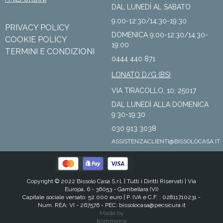
DAL LUNEDÌ AL SABATO
9:00-12:30/14:30-19:30
PRIVACY POLICY
DOMENICA 9:00-12:30/14:30-
COOKIE POLICY
19:00
TERMINI E CONDIZIONI
0444 440 871
LONATO D/G (BS)
VIA TIRACOLLO, 10, 25017
DAL LUNEDÌ ALLA DOMENICA
9:30-19:30
030 913 3038
ASSISTENZACLIENTI@BISSOLOCASA.IT
Copyright © 2022 Bissolo Casa S.r.l. |
Tutti i Diritti Riservati
| Via
Europa, 6 - 36053 - Gambellara (VI)
Capitale sociale versato: 52.000 euro | P. IVA e C.F. : 02811710231 -
Num. REA: VI - 267576 - PEC:
bissolocasa@pecsicura.it
Made by
Kommerce