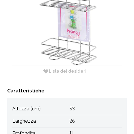
CODICE:
160021-B
Non Disponibile
Dimensione: 26 X 11 X H. 53
RICHIEDI INFORMAZIONI
Lista dei desideri
Caratteristiche
Altezza (cm)
53
Larghezza
26
Profondita
11