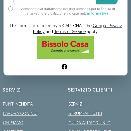
Acconsento al trattamento dei dati personali per le finalità di
marketing e profilazione indicate nell’
informativa
This form is protected by reCAPTCHA - the
Google Privacy
Policy
and
Terms of Service
apply.
SERVIZI
SERVIZIO CLIENTI
PUNTI VENDITA
SERVIZI
LAVORA CON NOI
STRUMENTI UTILI
CHI SIAMO
GUIDA ALL'ACQUISTO