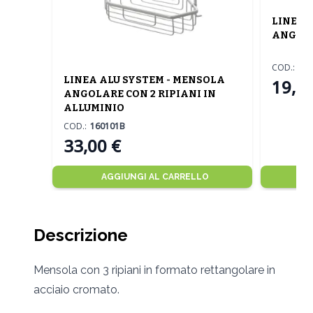
LINEA 
ANGOLA
COD.:
24
LINEA ALU SYSTEM - MENSOLA
19,50
ANGOLARE CON 2 RIPIANI IN
ALLUMINIO
COD.:
160101B
33,00 €
AGGIUNGI AL CARRELLO
Descrizione
Mensola con 3 ripiani in formato rettangolare in
acciaio cromato.