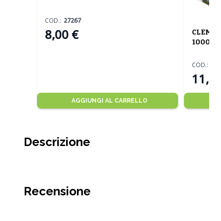
COD.:
27267
8,00 €
CLEMEN
1000 P
COD.:
39
11,00
AGGIUNGI AL CARRELLO
Descrizione
Recensione