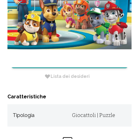
PATROL - 4
CODICE:
23972
Non Disponibile
RICHIEDI INFORMAZIONI
Lista dei desideri
Caratteristiche
Tipologia
Giocattoli | Puzzle