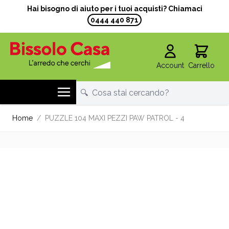
Hai bisogno di aiuto per i tuoi acquisti? Chiamaci
0444 440 871
Account
Carrello
Salta al contenuto
Home
/
PUZZLE 104 MAXI PEZZI PAW PATROL - 4