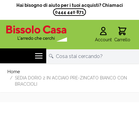
Hai bisogno di aiuto per i tuoi acquisti? Chiamaci
0444 440 871
Account
Carrello
Salta al contenuto
Home
/
SEDIA DORIO 2 IN ACCIAIO PRE-ZINCATO BIANCO CON
BRACCIOLI