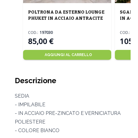
POLTRONA DA ESTERNO LOUNGE
SGABEL
PHUKET IN ACCIAIO ANTRACITE
IN ACC
COD.:
197030
COD.:
16
85,00 €
105,
AGGIUNGI AL CARRELLO
Descrizione
SEDIA
- IMPILABILE
- IN ACCIAIO PRE-ZINCATO E VERNICIATURA
POLIESTERE
- COLORE BIANCO