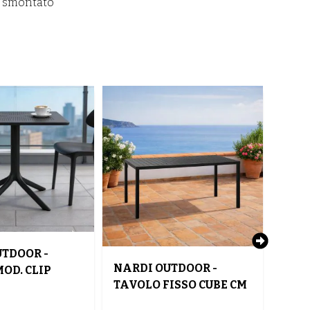
o smontato
TDOOR -
NARDI OUTDOOR -
NARD
OD. CLIP
TAVOLO FISSO CUBE CM
TAVO
M
140X80 ALLUMINIO
70X
PILENE