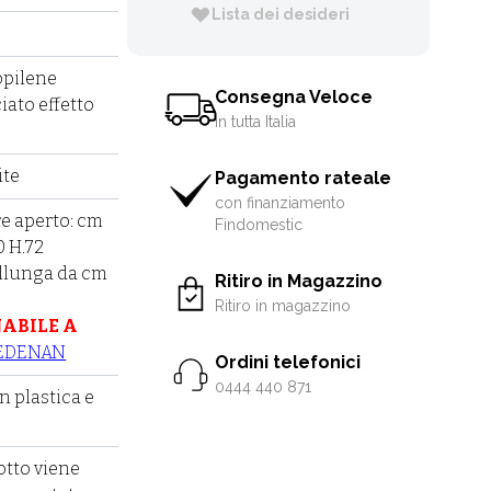
Lista dei desideri
opilene
Consegna Veloce
iato effetto
in tutta Italia
ite
Pagamento rateale
con finanziamento
re aperto: cm
Findomestic
 H.72
allunga da cm
Ritiro in Magazzino
Ritiro in magazzino
ABILE A
 EDENAN
Ordini telefonici
0444 440 871
in plastica e
otto viene