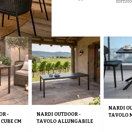
fornit
NARDI OU
R -
NARDI OUTDOOR -
TAVOLO M
 CUBE CM
TAVOLO ALLUNGABILE
80X80 C
UMINIO
RIO CM 140X85
POLIPRO