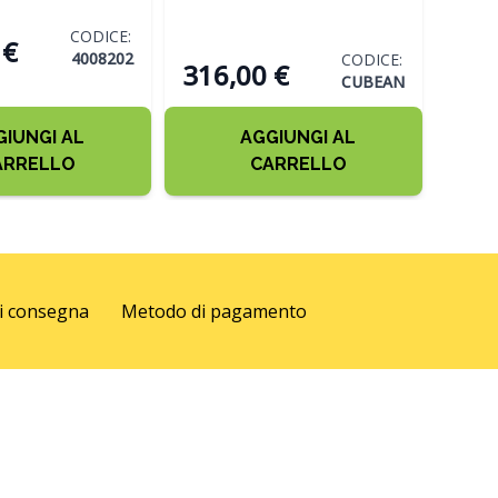
ANTRACITE
TOR
TE
CODICE:
 €
4008202
CODICE:
316,00 €
CUBEAN
GIUNGI AL
AGGIUNGI AL
ARRELLO
CARRELLO
di consegna
Metodo di pagamento