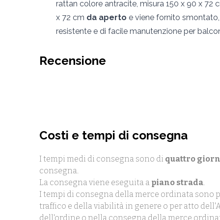
rattan colore antracite, misura 150 x 90 x 72 
x 72 cm
da aperto
e viene fornito smontato,
resistente e di facile manutenzione per balconi
Recensione
Costi e tempi di consegna
I tempi medi di consegna sono di
quattro giorn
consegna.
La consegna viene eseguita a
piano strada
.
I tempi di consegna della merce ordinata sono p
traffico e della viabilità in genere o per atto de
dell'ordine o nella consegna della merce ordina