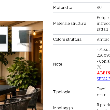
Profondita
90
Polipr
Materiale struttura
intrecc
rattan
w larger image
View larger image
View larger image
Colore struttura
Antrac
- Misu
220X90
- Con 
Note
70
ABBIN
SEDIA
Tavoli 
Tipologia
resina
Il prod
Montaggio