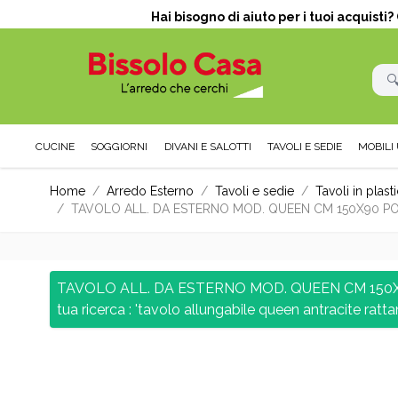
Hai bisogno di aiuto per i tuoi acquisti
CUCINE
SOGGIORNI
DIVANI E SALOTTI
TAVOLI E SEDIE
MOBILI 
Salta al contenuto
Home
/
Arredo Esterno
/
Tavoli e sedie
/
Tavoli in plast
/
TAVOLO ALL. DA ESTERNO MOD. QUEEN CM 150X90 PO
TAVOLO ALL. DA ESTERNO MOD. QUEEN CM 150X90
tua ricerca : 'tavolo allungabile queen antracite rattan