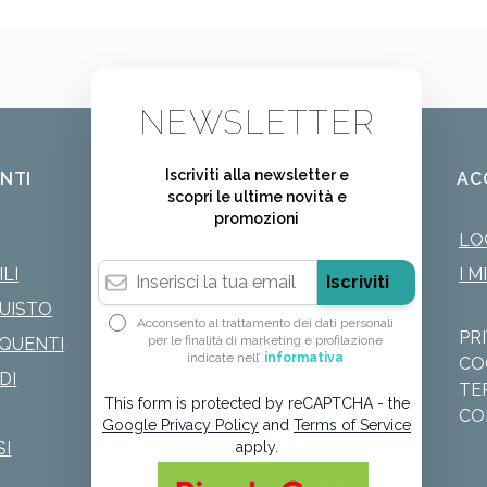
NEWSLETTER
Iscriviti alla newsletter e
ENTI
AC
scopri le ultime novità e
promozioni
LO
Indirizzo email
LI
I M
Iscriviti
QUISTO
Acconsento al trattamento dei dati personali
PR
per le finalità di marketing e profilazione
QUENTI
indicate nell’
informativa
CO
DI
TE
This form is protected by reCAPTCHA - the
CO
Google Privacy Policy
and
Terms of Service
SI
apply.