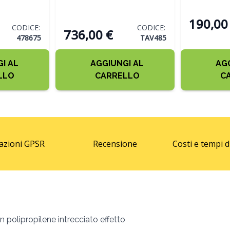
ANTRACITE
ANTRACI
190,00
CODICE:
CODICE:
736,00 €
478675
TAV485
I AL
AGGIUNGI AL
AG
LLO
CARRELLO
C
azioni GPSR
Recensione
Costi e tempi 
n polipropilene intrecciato effetto