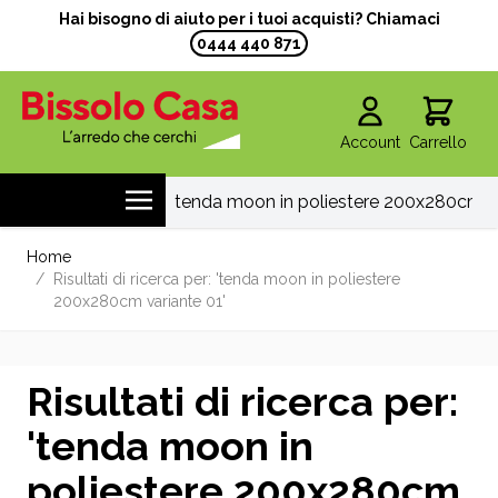
Hai bisogno di aiuto per i tuoi acquisti? Chiamaci
0444 440 871
Account
Carrello
Salta al contenuto
Home
/
Risultati di ricerca per: 'tenda moon in poliestere
200x280cm variante 01'
Risultati di ricerca per:
'tenda moon in
poliestere 200x280cm