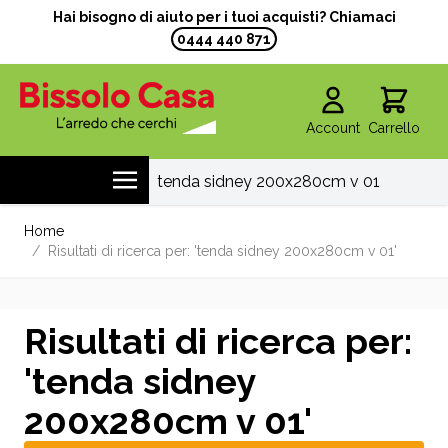
Hai bisogno di aiuto per i tuoi acquisti? Chiamaci
0444 440 871
Account
Carrello
Salta al contenuto
Home
/
Risultati di ricerca per: 'tenda sidney 200x280cm v 01'
Risultati di ricerca per:
'tenda sidney
200x280cm v 01'