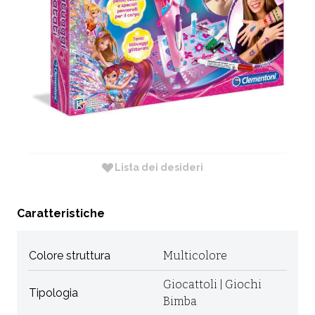
CODICE:
15776
Non Disponibile
Diametro: cm Null
RICHIEDI INFORMAZIONI
Lista dei desideri
Caratteristiche
Colore struttura
Multicolore
Giocattoli | Giochi
Tipologia
Bimba