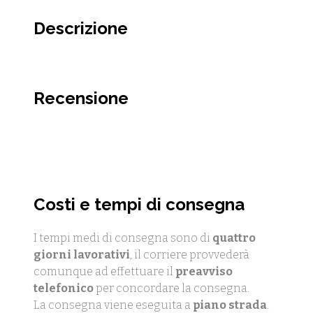
Descrizione
Recensione
Costi e tempi di consegna
I tempi medi di consegna sono di
quattro
giorni lavorativi
, il corriere provvederà
comunque ad effettuare il
preavviso
telefonico
per concordare la consegna.
La consegna viene eseguita a
piano strada
.