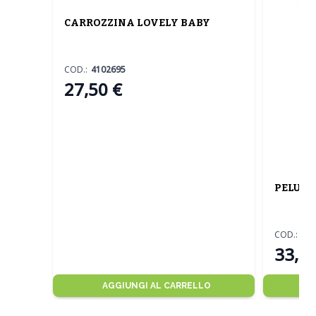
CARROZZINA LOVELY BABY
COD.:
4102695
27,50 €
PELUCHE
COD.:
13
33,00
AGGIUNGI AL CARRELLO