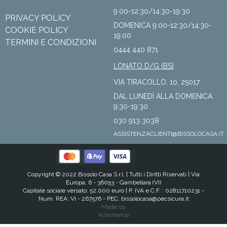
9:00-12:30/14:30-19:30
PRIVACY POLICY
DOMENICA 9:00-12:30/14:30-
COOKIE POLICY
19:00
TERMINI E CONDIZIONI
0444 440 871
LONATO D/G (BS)
VIA TIRACOLLO, 10, 25017
DAL LUNEDÌ ALLA DOMENICA
9:30-19:30
030 913 3038
ASSISTENZACLIENTI@BISSOLOCASA.IT
Copyright © 2022 Bissolo Casa S.r.l. |
Tutti i Diritti Riservati
| Via
Europa, 6 - 36053 - Gambellara (VI)
Capitale sociale versato: 52.000 euro | P. IVA e C.F. : 02811710231 -
Num. REA: VI - 267576 - PEC:
bissolocasa@pecsicura.it
Made by
Kommerce